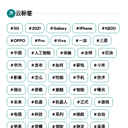
云标签
5G
2021
Galaxy
IPhone
IQOO
OPPO
Pro
Vivo
一加
三星
中国
人工智能
体验
全球
区块
华为
发布
如何
家电
小米
影像
怎么
性能
手机
技术
推出
搭载
旗舰
智能
曝光
未来
机器
机器人
正式
游戏
电视
科技
系列
续航
自动
苹果
荣耀
驾驶
骁龙
高通