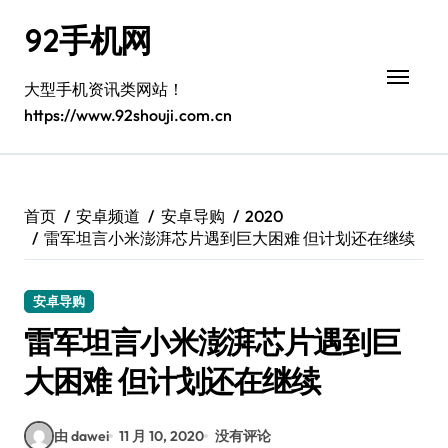
跳
92手机网
转
到
内
大型手机资讯类网站！
容
https://www.92shouji.com.cn
首页
安卓频道
安卓导购
2020
雷军坦言小米澎湃芯片遇到巨大困难 但计划还在继续
安卓导购
雷军坦言小米澎湃芯片遇到巨
大困难 但计划还在继续
由 dawei
11 月 10, 2020
没有评论