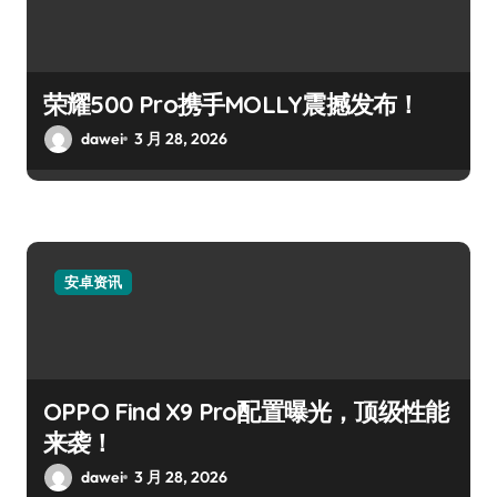
荣耀500 Pro携手MOLLY震撼发布！
dawei
3 月 28, 2026
安卓资讯
OPPO Find X9 Pro配置曝光，顶级性能
来袭！
dawei
3 月 28, 2026