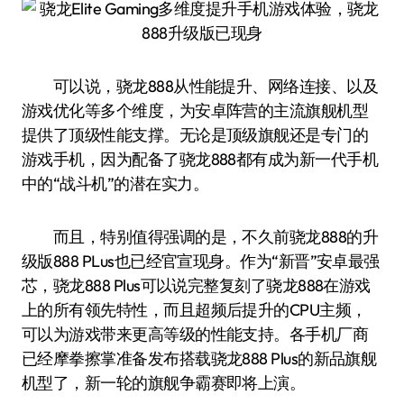
可以说，骁龙888从性能提升、网络连接、以及
游戏优化等多个维度，为安卓阵营的主流旗舰机型
提供了顶级性能支撑。无论是顶级旗舰还是专门的
游戏手机，因为配备了骁龙888都有成为新一代手机
中的“战斗机”的潜在实力。
而且，特别值得强调的是，不久前骁龙888的升
级版888 PLus也已经官宣现身。作为“新晋”安卓最强
芯，骁龙888 Plus可以说完整复刻了骁龙888在游戏
上的所有领先特性，而且超频后提升的CPU主频，
可以为游戏带来更高等级的性能支持。各手机厂商
已经摩拳擦掌准备发布搭载骁龙888 Plus的新品旗舰
机型了，新一轮的旗舰争霸赛即将上演。