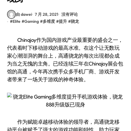
由 dawei
7 月 28, 2021
没有评论
#
Elite
#
Gaming
#
多维度
#
提升
#
骁龙
Chinajoy作为国内游戏产业最重要的盛会之一，
代表着时下移动游戏的最高水准。在这个让无数玩
家心潮澎湃的舞台上，高通骁龙的每次出现都会成
为当之无愧的主角。已经连续三年在Chinajoy展会包
馆的高通，今年再次携手众多手机厂商、游戏开发
者带来了一场关于游戏的神奇体验。
作为赋能卓越移动体验的领导者，高通骁龙移
动平台被赋予了强大的游戏功能和特性，助力玩家