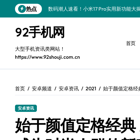
跳
热点
数码潮人速看！小米17 Pro实用新功能
转
到
vivo S50 Pro mini小钢炮！掌心装
内
92手机网
容
三星Galaxy S26炸场！黑科技狂飙，
首页
数码潮人揭秘！三星Galaxy Z Fold7
大型手机资讯类网站！
https://www.92shouji.com.cn
S25 Ultra颜值炸裂！定制主题潮翻天
S24+震撼登场，玩转手机美学新姿势！
S26+颜值暴击！机皇美颜秘籍大公开
首页
安卓频道
安卓资讯
2021
始于颜值定格经典 
A56 5G登场，潮玩新定义！
安卓资讯
三星S26上头！个性潮玩美到炸裂
始于颜值定格经典 三星
数码潮人必看！真我GT8新资讯，解锁科