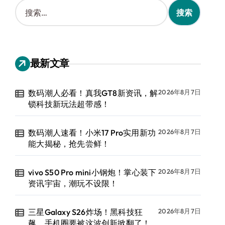
搜
索
：
最新文章
数码潮人必看！真我GT8新资讯，解
2026年8月7日
锁科技新玩法超带感！
数码潮人速看！小米17 Pro实用新功
2026年8月7日
能大揭秘，抢先尝鲜！
vivo S50 Pro mini小钢炮！掌心装下
2026年8月7日
资讯宇宙，潮玩不设限！
三星Galaxy S26炸场！黑科技狂
2026年8月7日
飙，手机圈要被这波创新掀翻了！