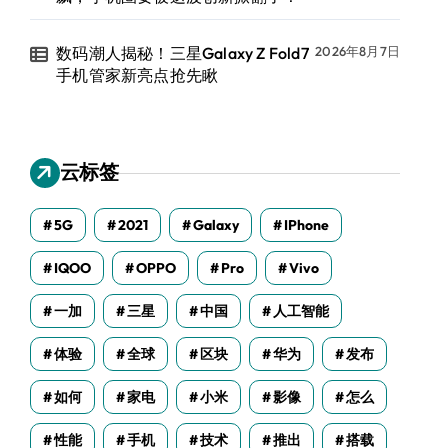
数码潮人揭秘！三星Galaxy Z Fold7
2026年8月7日
手机管家新亮点抢先瞅
云标签
5G
2021
Galaxy
IPhone
IQOO
OPPO
Pro
Vivo
一加
三星
中国
人工智能
体验
全球
区块
华为
发布
如何
家电
小米
影像
怎么
性能
手机
技术
推出
搭载