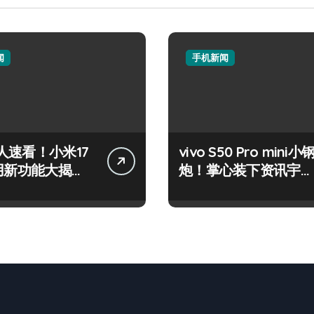
闻
手机新闻
人速看！小米17
vivo S50 Pro mini小
实用新功能大揭
炮！掌心装下资讯宇
先尝鲜！
宙，潮玩不设限！