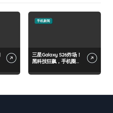
手机新闻
钢
三星Galaxy S26炸场！
黑科技狂飙，手机圈要
被这波创新掀翻了！