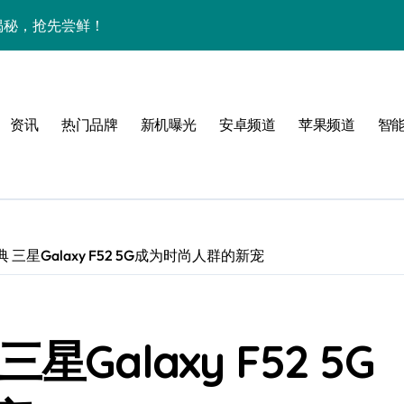
大揭秘，抢先尝鲜！
下资讯宇宙，潮玩不设限！
手机圈要被这波创新掀翻了！
资讯
热门品牌
新机曝光
安卓频道
苹果频道
智
手机管家新亮点抢先瞅
三星Galaxy F52 5G成为时尚人群的新宠
Galaxy F52 5G
技新玩法超带感！