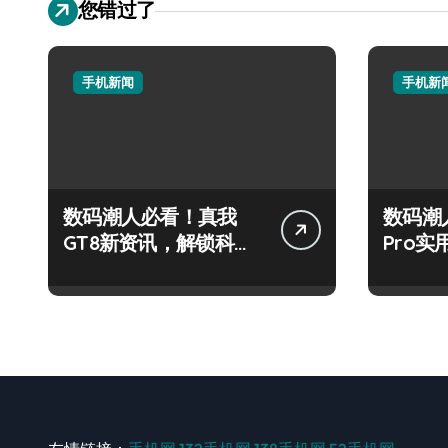
您错过了
手机新闻
手机新
数码潮人必看！真我
数码潮
GT8新资讯，解锁科技
Pro
新玩法超带感！
秘，抢