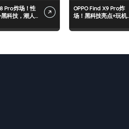
8 Pro炸场！性
OPPO Find X9 Pro炸
+黑科技，潮人
场！黑科技亮点+玩机
标配！
神技一篇全解锁