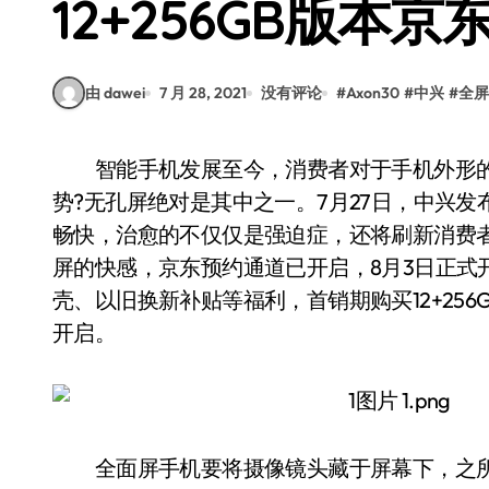
12+256GB版本
由 dawei
7 月 28, 2021
没有评论
#
Axon30
#
中兴
#
全屏
智能手机发展至今，消费者对于手机外形的要求已经越来越高，哪种手机形态会引领未来趋
势?无孔屏绝对是其中之一。7月27日，中兴发布
畅快，治愈的不仅仅是强迫症，还将刷新消费
屏的快感，京东预约通道已开启，8月3日正式开
壳、以旧换新补贴等福利，首销期购买12+256
开启。
全面屏手机要将摄像镜头藏于屏幕下，之所