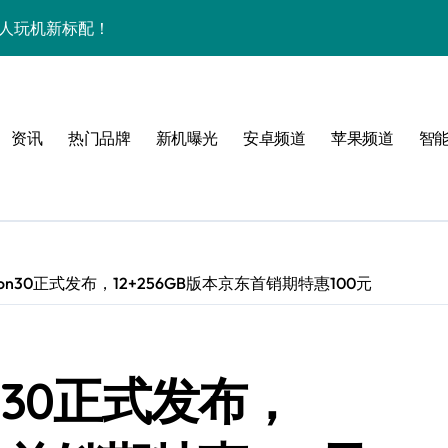
潮人玩机新标配！
+玩机神技一篇全解锁
看玩机秘籍大公开
资讯
热门品牌
新机曝光
安卓频道
苹果频道
智
潮人必备新宠速览！
技配置全揭秘
智能资讯全收割！
领最新优惠！
n30正式发布，12+256GB版本京东首销期特惠100元
，潮人速来围观！
技一掌玩转未来！
n30正式发布，
人玩机快人一步！