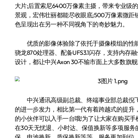
大片;后置索尼6400万像素主摄，带来专业级
景观，宏伟壮丽都能尽收眼底;500万像素微距
色呈现出在另一种不同视角下的奇妙魅力。
优质的影像体验除了依托于摄像模组的性能，对
骁龙870处理器、配备UFS3.1闪存，支持内存
设计，都让中兴Axon 30不输市面上大多数旗
中兴通讯高级副总裁、终端事业部总裁倪飞表示：
的进一步发力，相比第一代有着跨越式的提升
的小伙伴可以入手一台哦!为了让大家在购买
在30天无忧退、小时达、保值换新等多项服务
保、电池换新、质保换新等等，服务更加到位