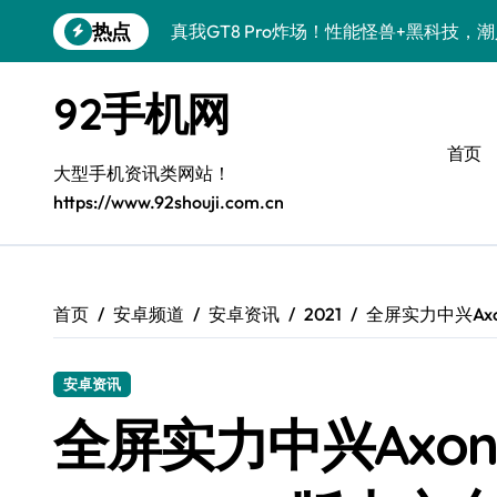
跳
热点
真我GT8 Pro炸场！性能怪兽+黑科技，
转
到
OPPO Find X9 Pro炸场！黑科技亮点
内
92手机网
容
荣耀500 Pro携手MOLLY来袭！潮人必
首页
vivo S50 Pro mini来袭！小屏旗舰，
大型手机资讯类网站！
https://www.92shouji.com.cn
REDMI K90炸场来袭！性能怪兽+黑科
荣耀ROBOT PHONE炸场！手机一握，
华为nova 15 Ultra新功能炸场，潮人速
首页
安卓频道
安卓资讯
2021
全屏实力中兴Axo
iPhone 17e炸场来袭！性能配置大升级
安卓资讯
三星Galaxy Z Fold7炸场！折叠屏黑科
全屏实力中兴Axo
荣耀WIN资讯秒速get，手机管家加持潮