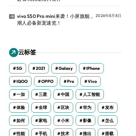
vivo S50 Pro mini来袭！小屏旗舰，
2026年8月8日
潮人必备新宠速览！
云标签
5G
2021
Galaxy
IPhone
IQOO
OPPO
Pro
Vivo
一加
三星
中国
人工智能
体验
全球
区块
华为
发布
如何
家电
小米
影像
怎么
性能
手机
技术
推出
搭载