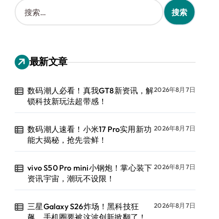
搜
索
：
最新文章
数码潮人必看！真我GT8新资讯，解
2026年8月7日
锁科技新玩法超带感！
数码潮人速看！小米17 Pro实用新功
2026年8月7日
能大揭秘，抢先尝鲜！
vivo S50 Pro mini小钢炮！掌心装下
2026年8月7日
资讯宇宙，潮玩不设限！
三星Galaxy S26炸场！黑科技狂
2026年8月7日
飙，手机圈要被这波创新掀翻了！