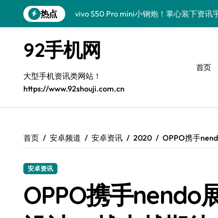
跳
热点
vivo S50 Pro mini小钢炮！掌心装
转
到
三星Galaxy S26炸场！黑科技狂飙，
内
92手机网
容
数码潮人揭秘！三星Galaxy Z Fold7
首页
S25 Ultra颜值炸裂！定制主题潮翻天
大型手机资讯类网站！
https://www.92shouji.com.cn
S24+震撼登场，玩转手机美学新姿势！
S26+颜值暴击！机皇美颜秘籍大公开
A56 5G登场，潮玩新定义！
首页
安卓频道
安卓资讯
2020
OPPO携手nen
三星S26上头！个性潮玩美到炸裂
安卓资讯
数码潮人必看！真我GT8新资讯，解锁科
OPPO携手nend