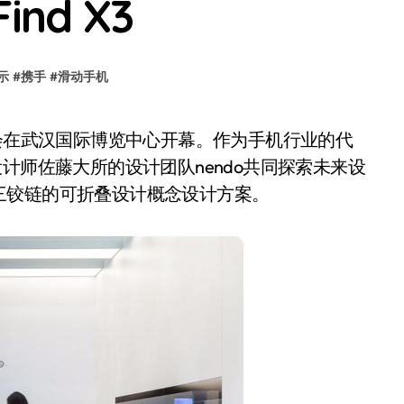
nd X3
示
#
携手
#
滑动手机
计师佐藤大所的设计团队nendo共同探索未来设
三铰链的可折叠设计概念设计方案。