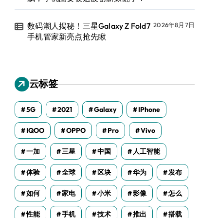
数码潮人揭秘！三星Galaxy Z Fold7
2026年8月7日
手机管家新亮点抢先瞅
云标签
5G
2021
Galaxy
IPhone
IQOO
OPPO
Pro
Vivo
一加
三星
中国
人工智能
体验
全球
区块
华为
发布
如何
家电
小米
影像
怎么
性能
手机
技术
推出
搭载