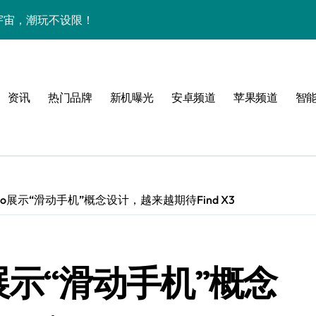
下资讯宇宙，潮玩不设限！
手机圈要被这波创新掀翻了！
手机管家新亮点抢先瞅
资讯
热门品牌
新机曝光
安卓频道
苹果频道
智
do展示“滑动手机”概念设计，越来越期待Find X3
技新玩法超带感！
o展示“滑动手机”概念