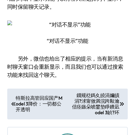
同时保留聊天记录。
“对话不显示”功能
另外，微信也给出了相应的提示，当有新消息
时聊天窗口会重新显示，而且我们也可以通过搜索
功能来找回这个聊天。
文
鐗规柉鎷夊皢涓嬭皟
特斯拉高管回应国产M
涓?浗甯傚満浣跨敤瀹
章
odel 3降价：一切都公
佸痉鏃朵唬鐢垫睜鐨凪
开透明
导
odel 3鍞?环
航