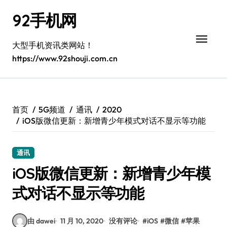
跳
92手机网
转
到
内
大型手机资讯类网站！
容
https://www.92shouji.com.cn
首页
5G频道
通讯
2020
iOS版微信更新：新增青少年模式对话不显示等功能
通讯
iOS版微信更新：新增青少年模
式对话不显示等功能
由 dawei
11 月 10, 2020
没有评论
#
iOS
#
微信
#
苹果