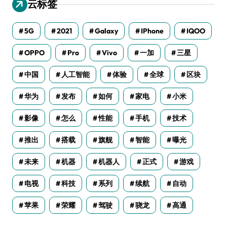
云标签
5G
2021
Galaxy
IPhone
IQOO
OPPO
Pro
Vivo
一加
三星
中国
人工智能
体验
全球
区块
华为
发布
如何
家电
小米
影像
怎么
性能
手机
技术
推出
搭载
旗舰
智能
曝光
未来
机器
机器人
正式
游戏
电视
科技
系列
续航
自动
苹果
荣耀
驾驶
骁龙
高通