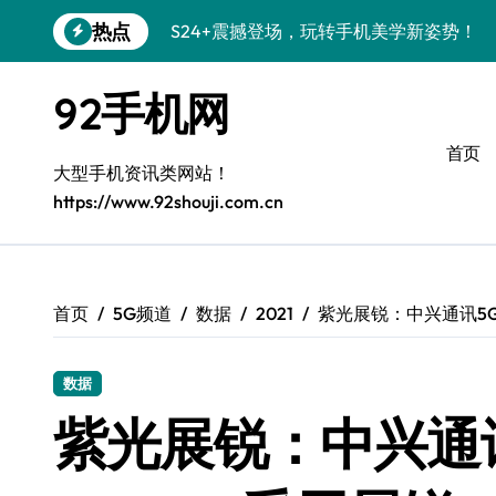
跳
热点
S24+震撼登场，玩转手机美学新姿势！
转
到
S26+颜值暴击！机皇美颜秘籍大公开
内
92手机网
容
A56 5G登场，潮玩新定义！
首页
三星S26上头！个性潮玩美到炸裂
大型手机资讯类网站！
https://www.92shouji.com.cn
S25潮改指南：个性定制，酷到没朋友！
Galaxy C55 5G潮定新定义
Galaxy C55 5G登场，潮尚美学引爆朋友
首页
5G频道
数据
2021
紫光展锐：中兴通讯5G
Galaxy Z Flip6：折叠潮流，秒杀全场
数据
S25+闪亮登场，潮人必备美颜秘籍！
紫光展锐：中兴通
S25 Ultra颜值炸裂！定制主题潮翻天