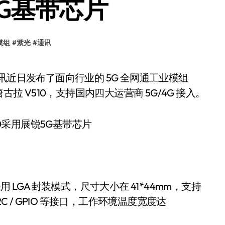
5G基带芯片
模组
#
紫光
#
通讯
台唐古拉 V510，支持国内四大运营商 5G/4G 接入。
用 LGA 封装模式，尺寸大小在 41*44mm，支持
 / I2S / I2C / GPIO 等接口，工作环境温度宽度达