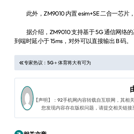
此外，ZM9010 内置 esim+SE 二合一芯片，
据介绍，ZM9010 支持基于 5G 通信网
到端时延小于 15ms，对外可以直接输出 B 码。
文
专家热议：5G＋体育将大有可为
章
导
航
【声明】：92手机网内容转载自互联网，其相
您发现内容存在版权问题，请提交相关链接至邮箱