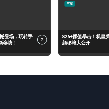
三星
+震撼登场，玩转手
S26+颜值暴击！机皇
新姿势！
颜秘籍大公开