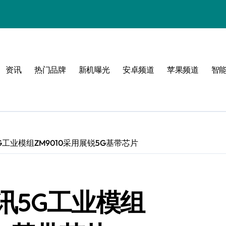
资讯
热门品牌
新机曝光
安卓频道
苹果频道
智
圈！
工业模组ZM9010采用展锐5G基带芯片
讯5G工业模组