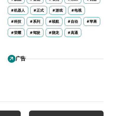
机器人
正式
游戏
电视
科技
系列
续航
自动
苹果
荣耀
驾驶
骁龙
高通
广告