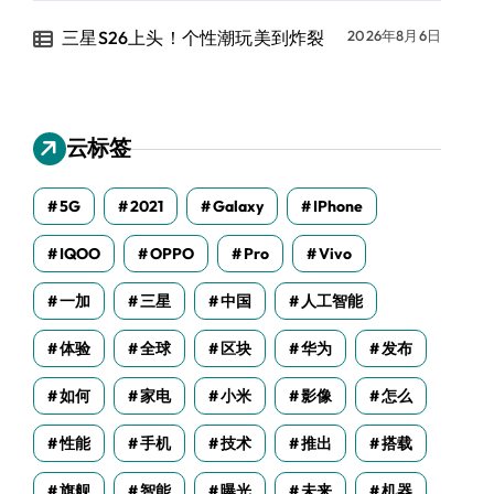
三星S26上头！个性潮玩美到炸裂
2026年8月6日
云标签
5G
2021
Galaxy
IPhone
IQOO
OPPO
Pro
Vivo
一加
三星
中国
人工智能
体验
全球
区块
华为
发布
如何
家电
小米
影像
怎么
性能
手机
技术
推出
搭载
旗舰
智能
曝光
未来
机器