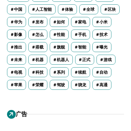
中国
人工智能
体验
全球
区块
华为
发布
如何
家电
小米
影像
怎么
性能
手机
技术
推出
搭载
旗舰
智能
曝光
未来
机器
机器人
正式
游戏
电视
科技
系列
续航
自动
苹果
荣耀
驾驶
骁龙
高通
广告