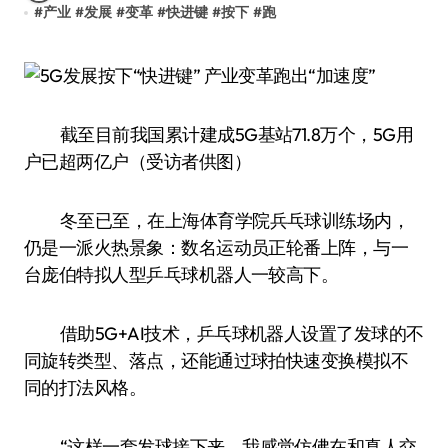
#
产业
#
发展
#
变革
#
快进键
#
按下
#
跑
截至目前我国累计建成5G基站71.8万个，5G用
户已超两亿户（受访者供图）
冬至已至，在上海体育学院兵乓球训练场内，
仍是一派火热景象：数名运动员正轮番上阵，与一
台庞伯特拟人型乒乓球机器人一较高下。
借助5G+AI技术，乒乓球机器人设置了发球的不
同旋转类型、落点，还能通过球拍快速变换模拟不
同的打法风格。
“这样一套发球接下来，我感觉仿佛在和真人交