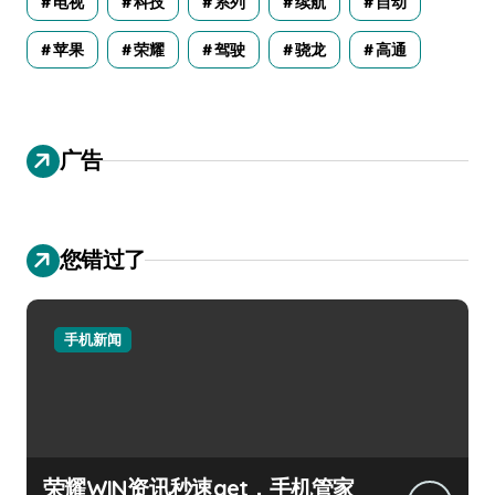
电视
科技
系列
续航
自动
苹果
荣耀
驾驶
骁龙
高通
广告
您错过了
手机新闻
荣耀WIN资讯秒速get，手机管家