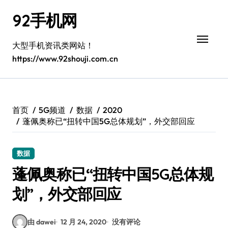
跳
92手机网
转
到
内
大型手机资讯类网站！
容
https://www.92shouji.com.cn
首页
5G频道
数据
2020
蓬佩奥称已“扭转中国5G总体规划”，外交部回应
数据
蓬佩奥称已“扭转中国5G总体规
划”，外交部回应
由 dawei
12 月 24, 2020
没有评论