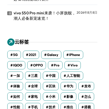
vivo S50 Pro mini来袭！小屏旗舰，
2026年8月8日
潮人必备新宠速览！
云标签
5G
2021
Galaxy
IPhone
IQOO
OPPO
Pro
Vivo
一加
三星
中国
人工智能
体验
全球
区块
华为
发布
如何
家电
小米
影像
怎么
性能
手机
技术
推出
搭载