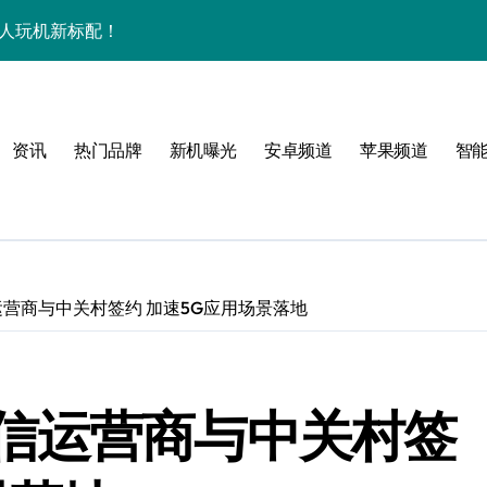
潮人玩机新标配！
+玩机神技一篇全解锁
看玩机秘籍大公开
资讯
热门品牌
新机曝光
安卓频道
苹果频道
智
潮人必备新宠速览！
技配置全揭秘
智能资讯全收割！
领最新优惠！
营商与中关村签约 加速5G应用场景落地
，潮人速来围观！
技一掌玩转未来！
信运营商与中关村签
人玩机快人一步！