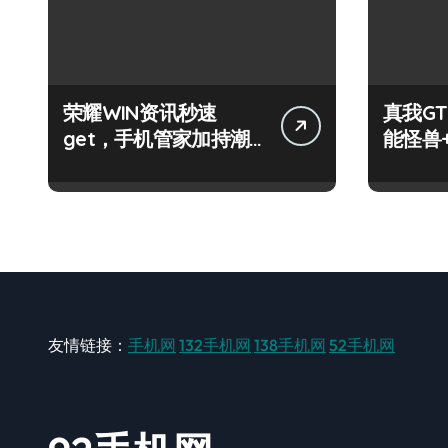
荣耀WIN资讯秒速
真我GT
get，手机管家加持潮
能怪兽
人玩机快人一步！
玩机新
友情链接：
手机网
132手机网
138手机网
52手机网