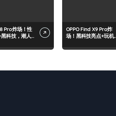
8 Pro炸场！性
OPPO Find X9 Pro炸
+黑科技，潮人
场！黑科技亮点+玩机
标配！
神技一篇全解锁