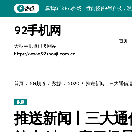
跳
热点
真我GT8 Pro炸场！性能怪兽+黑科技，
转
到
OPPO Find X9 Pro炸场！黑科技亮点
内
92手机网
容
荣耀500 Pro携手MOLLY来袭！潮人必
首页
vivo S50 Pro mini来袭！小屏旗舰，
大型手机资讯类网站！
https://www.92shouji.com.cn
REDMI K90炸场来袭！性能怪兽+黑科
荣耀ROBOT PHONE炸场！手机一握，
华为nova 15 Ultra新功能炸场，潮人速
首页
5G频道
数据
2020
推送新闻丨三大通信运
iPhone 17e炸场来袭！性能配置大升级
数据
三星Galaxy Z Fold7炸场！折叠屏黑科
推送新闻丨三大通
荣耀WIN资讯秒速get，手机管家加持潮