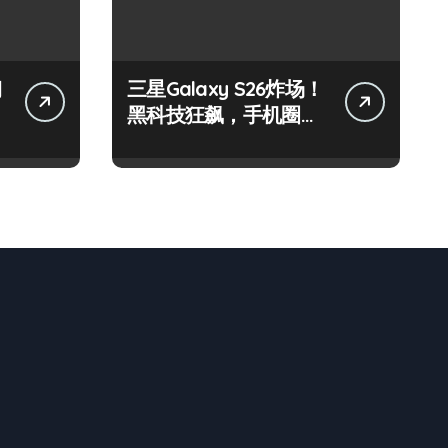
钢
三星Galaxy S26炸场！
黑科技狂飙，手机圈要
被这波创新掀翻了！