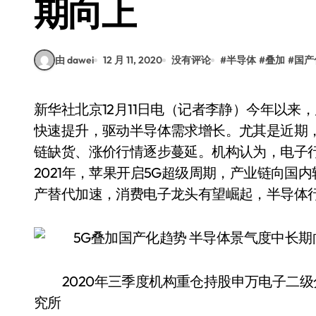
期向上
由 dawei
12 月 11, 2020
没有评论
#
半导体
#
叠加
#
国产
新华社北京12月11日电（记者李静）今年以来，居家经济火爆，5G手机、汽车、物联网等渗透率
快速提升，驱动半导体需求增长。尤其是近期
链缺货、涨价行情逐步蔓延。机构认为，电子
2021年，苹果开启5G超级周期，产业链向
产替代加速，消费电子龙头有望崛起，半导体
2020年三季度机构重仓持股申万电子二级
究所