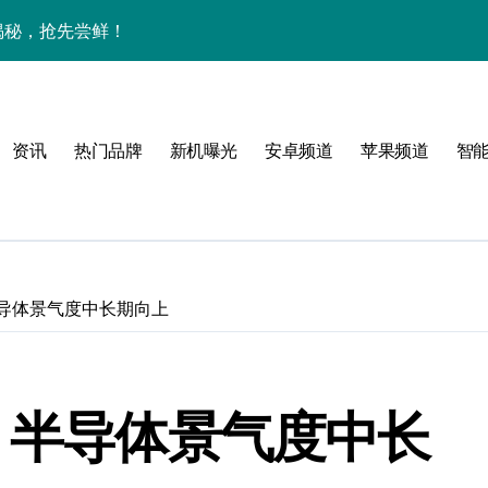
大揭秘，抢先尝鲜！
下资讯宇宙，潮玩不设限！
手机圈要被这波创新掀翻了！
资讯
热门品牌
新机曝光
安卓频道
苹果频道
智
手机管家新亮点抢先瞅
半导体景气度中长期向上
 半导体景气度中长
技新玩法超带感！