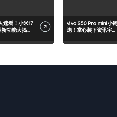
人速看！小米17
vivo S50 Pro mini小
实用新功能大揭
炮！掌心装下资讯宇
先尝鲜！
宙，潮玩不设限！