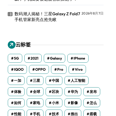
数码潮人揭秘！三星Galaxy Z Fold7
2026年8月7日
手机管家新亮点抢先瞅
云标签
5G
2021
Galaxy
IPhone
IQOO
OPPO
Pro
Vivo
一加
三星
中国
人工智能
体验
全球
区块
华为
发布
如何
家电
小米
影像
怎么
性能
手机
技术
推出
搭载