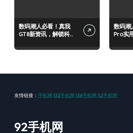
数码潮人必看！真我
数码潮
GT8新资讯，解锁科技
Pro
新玩法超带感！
秘，抢
友情链接：
手机网
132手机网
138手机网
52手机网
92手机网