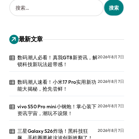
搜
索
：
最新文章
数码潮人必看！真我GT8新资讯，解
2026年8月7日
锁科技新玩法超带感！
数码潮人速看！小米17 Pro实用新功
2026年8月7日
能大揭秘，抢先尝鲜！
vivo S50 Pro mini小钢炮！掌心装下
2026年8月7日
资讯宇宙，潮玩不设限！
三星Galaxy S26炸场！黑科技狂
2026年8月7日
飙，手机圈要被这波创新掀翻了！