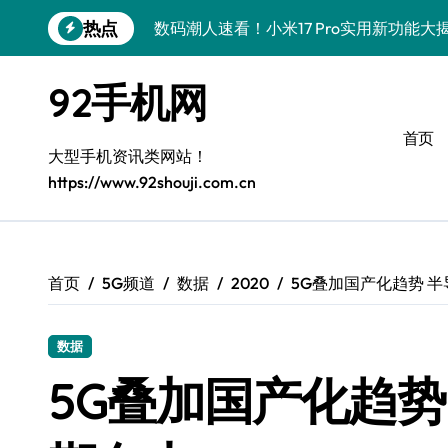
跳
热点
数码潮人速看！小米17 Pro实用新功能
转
到
vivo S50 Pro mini小钢炮！掌心装
内
92手机网
容
三星Galaxy S26炸场！黑科技狂飙，
首页
数码潮人揭秘！三星Galaxy Z Fold7
大型手机资讯类网站！
https://www.92shouji.com.cn
S25 Ultra颜值炸裂！定制主题潮翻天
S24+震撼登场，玩转手机美学新姿势！
S26+颜值暴击！机皇美颜秘籍大公开
首页
5G频道
数据
2020
5G叠加国产化趋势 
A56 5G登场，潮玩新定义！
数据
三星S26上头！个性潮玩美到炸裂
5G叠加国产化趋势
数码潮人必看！真我GT8新资讯，解锁科