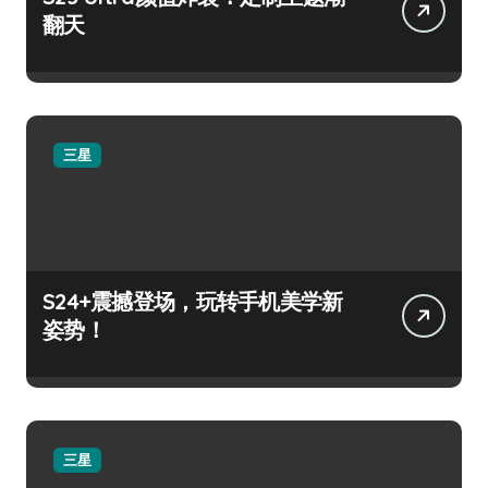
翻天
三星
S24+震撼登场，玩转手机美学新
姿势！
三星