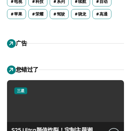
电视
科技
系列
续航
自动
苹果
荣耀
驾驶
骁龙
高通
广告
您错过了
三星
S25 Ultra颜值炸裂！定制主题潮