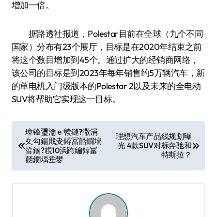
增加一倍。
据路透社报道，Polestar目前在全球（九个不同
国家）分布有23个展厅，目标是在2020年结束之前
将这个数目增加到45个。通过扩大的经销商网络，
该公司的目标是到2023年每年销售约5万辆汽车，新
的单电机入门级版本的Polestar 2以及未来的全电动
SUV将帮助它实现这一目标。
文
璋锋瓕瀹ｅ竷鏈?潵涓
理想汽车产品线规划曝
夊勾鍚戝叏鐞冨嚭鐗堝
章
光 4款SUV对标奔驰和
晢鏀?粯10浜跨編鍏冨
特斯拉？
导
嚭鐗堣垂鐢
航