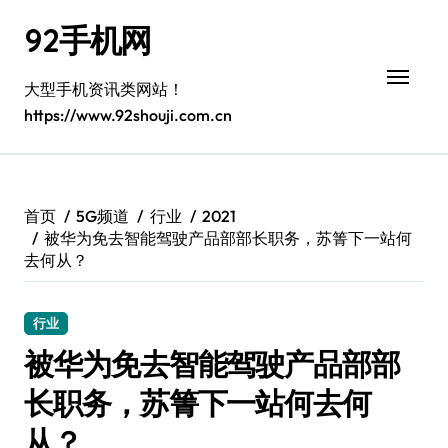
跳
92手机网
转
到
内
大型手机资讯类网站！
容
https://www.92shouji.com.cn
首页
5G频道
行业
2021
被华为免去智能驾驶产品部部长职务，苏箐下一站何
去何从？
行业
被华为免去智能驾驶产品部部
长职务，苏箐下一站何去何
从？