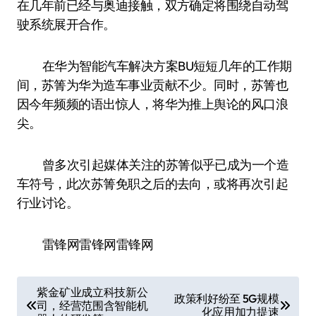
在几年前已经与奥迪接触，双方确定将围绕自动驾
驶系统展开合作。
在华为智能汽车解决方案BU短短几年的工作期
间，苏箐为华为造车事业贡献不少。同时，苏箐也
因今年频频的语出惊人，将华为推上舆论的风口浪
尖。
曾多次引起媒体关注的苏箐似乎已成为一个造
车符号，此次苏箐免职之后的去向，或将再次引起
行业讨论。
雷锋网雷锋网雷锋网
文
紫金矿业成立科技新公
政策利好纷至 5G规模
司，经营范围含智能机
章
化应用加力提速