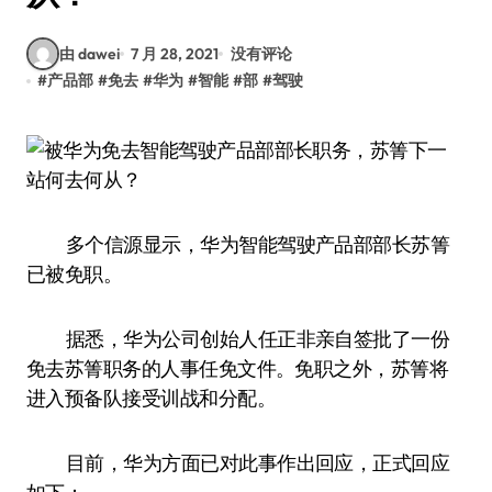
由 dawei
7 月 28, 2021
没有评论
#
产品部
#
免去
#
华为
#
智能
#
部
#
驾驶
多个信源显示，华为智能驾驶产品部部长苏箐
已被免职。
据悉，华为公司创始人任正非亲自签批了一份
免去苏箐职务的人事任免文件。免职之外，苏箐将
进入预备队接受训战和分配。
目前，华为方面已对此事作出回应，正式回应