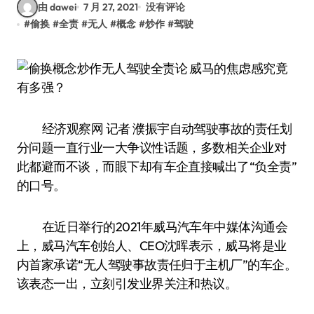
由 dawei
7 月 27, 2021
没有评论
#
偷换
#
全责
#
无人
#
概念
#
炒作
#
驾驶
经济观察网 记者 濮振宇自动驾驶事故的责任划
分问题一直行业一大争议性话题，多数相关企业对
此都避而不谈，而眼下却有车企直接喊出了“负全责”
的口号。
在近日举行的2021年威马汽车年中媒体沟通会
上，威马汽车创始人、CEO沈晖表示，威马将是业
内首家承诺“无人驾驶事故责任归于主机厂”的车企。
该表态一出，立刻引发业界关注和热议。