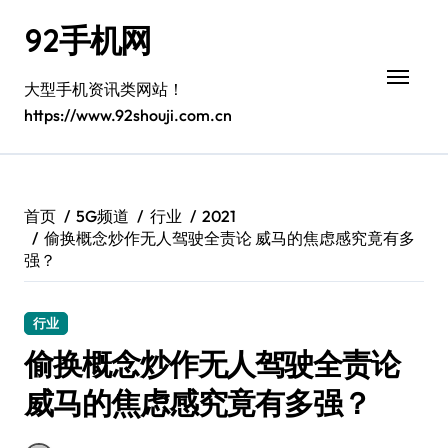
跳
92手机网
转
到
内
大型手机资讯类网站！
容
https://www.92shouji.com.cn
首页
5G频道
行业
2021
偷换概念炒作无人驾驶全责论 威马的焦虑感究竟有多
强？
行业
偷换概念炒作无人驾驶全责论
威马的焦虑感究竟有多强？