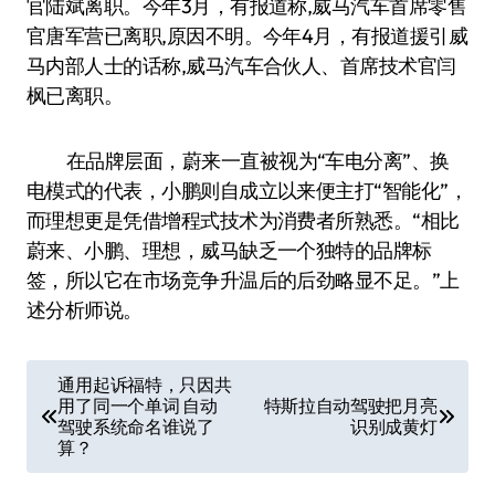
官陆斌离职。今年3月，有报道称,威马汽车首席零售
官唐军营已离职,原因不明。今年4月，有报道援引威
马内部人士的话称,威马汽车合伙人、首席技术官闫
枫已离职。
在品牌层面，蔚来一直被视为“车电分离”、换
电模式的代表，小鹏则自成立以来便主打“智能化”，
而理想更是凭借增程式技术为消费者所熟悉。“相比
蔚来、小鹏、理想，威马缺乏一个独特的品牌标
签，所以它在市场竞争升温后的后劲略显不足。”上
述分析师说。
文
通用起诉福特，只因共
用了同一个单词 自动
特斯拉自动驾驶把月亮
章
驾驶系统命名谁说了
识别成黄灯
导
算？
航