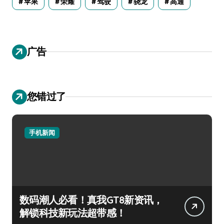
苹果
荣耀
驾驶
骁龙
高通
广告
您错过了
手机新闻
数码潮人必看！真我GT8新资讯，
解锁科技新玩法超带感！