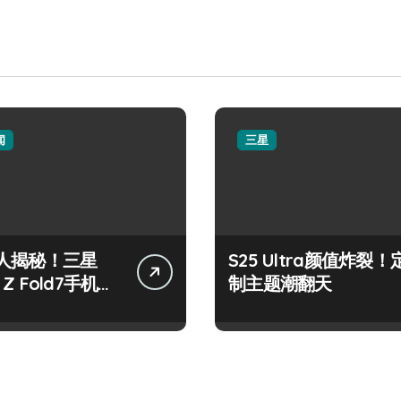
闻
三星
人揭秘！三星
S25 Ultra颜值炸裂！
y Z Fold7手机管
制主题潮翻天
点抢先瞅