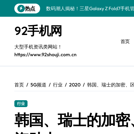
跳
热点
数码潮人揭秘！三星Galaxy Z Fold7
转
到
S25 Ultra颜值炸裂！定制主题潮翻天
内
92手机网
容
S24+震撼登场，玩转手机美学新姿势！
首页
S26+颜值暴击！机皇美颜秘籍大公开
大型手机资讯类网站！
https://www.92shouji.com.cn
A56 5G登场，潮玩新定义！
三星S26上头！个性潮玩美到炸裂
S25潮改指南：个性定制，酷到没朋友！
首页
5G频道
行业
2020
韩国、瑞士的加密、
Galaxy C55 5G潮定新定义
行业
Galaxy C55 5G登场，潮尚美学引爆朋友
韩国、瑞士的加密
三星Galaxy S26炸场！黑科技狂飙，