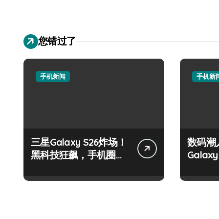
您错过了
手机新闻
手机新
三星Galaxy S26炸场！
数码潮
黑科技狂飙，手机圈要
Galax
被这波创新掀翻了！
家新亮