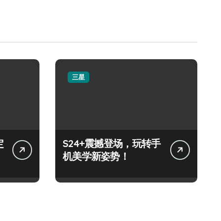
三星
定
S24+震撼登场，玩转手
机美学新姿势！