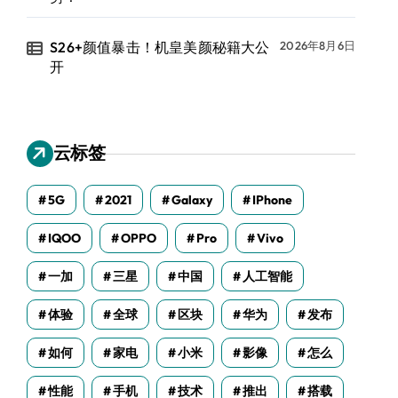
S26+颜值暴击！机皇美颜秘籍大公
2026年8月6日
开
云标签
5G
2021
Galaxy
IPhone
IQOO
OPPO
Pro
Vivo
一加
三星
中国
人工智能
体验
全球
区块
华为
发布
如何
家电
小米
影像
怎么
性能
手机
技术
推出
搭载