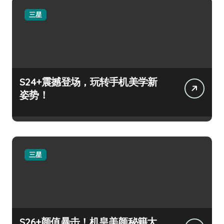
三星
S24+震撼登场，玩转手机美学新
姿势！
三星
S26+颜值暴击！机皇美颜秘籍大