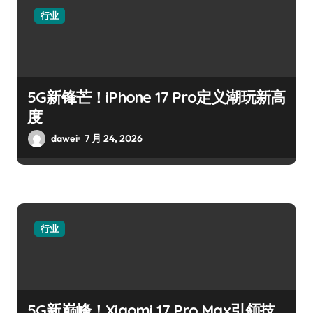
行业
5G新锋芒！iPhone 17 Pro定义潮玩新高
度
dawei
7 月 24, 2026
行业
5G新巅峰！Xiaomi 17 Pro Max引领技