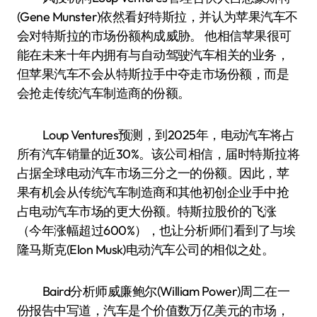
(Gene Munster)依然看好特斯拉，并认为苹果汽车不
会对特斯拉的市场份额构成威胁。 他相信苹果很可
能在未来十年内拥有与自动驾驶汽车相关的业务，
但苹果汽车不会从特斯拉手中夺走市场份额，而是
会抢走传统汽车制造商的份额。
Loup Ventures预测，到2025年，电动汽车将占
所有汽车销量的近30%。该公司相信，届时特斯拉将
占据全球电动汽车市场三分之一的份额。因此，苹
果有机会从传统汽车制造商和其他初创企业手中抢
占电动汽车市场的更大份额。特斯拉股价的飞涨
（今年涨幅超过600%），也让分析师们看到了与埃
隆马斯克(Elon Musk)电动汽车公司的相似之处。
Baird分析师威廉鲍尔(William Power)周二在一
份报告中写道，汽车是个价值数万亿美元的市场，