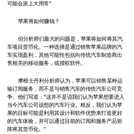
可能会派上大用常”
苹果将如何赚钱？
但分析师们最大的问题是，苹果将如何将其汽
车项目货币化。一种选择是通过销售苹果品牌的汽
车实现盈利，其他可能性包括向传统汽车制造商出
售相关的移动服务，或授权软件。
摩根士丹利分析师认为，苹果可以销售某种运
输订阅服务，而不是与销售汽车的传统汽车公司竞
争。他们写道：“这并不是说我们认为苹果想要进入
当今汽车公司设想的汽车行业。相反，我们认为苹
果的目标可能是利用其设计和软件优势来打造更好
的汽车体验，并可以通过目前的订阅和服务产品矩
阵将其货币化。”