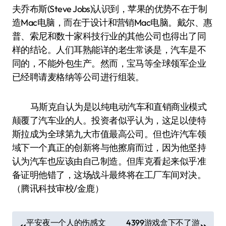
夫乔布斯(Steve Jobs)认识到，苹果的优势不在于制
造Mac电脑，而在于设计和营销Mac电脑。戴尔、惠
普、索尼和数十家科技行业的其他公司也得出了同
样的结论。人们耳熟能详的老生常谈是，汽车是不
同的，不能外包生产。然而，宝马等全球领军企业
已经聘请麦格纳等公司进行组装。
马斯克自认为是以纯电动汽车和直销商业模式
颠覆了汽车业的人。投资者似乎认为，这足以使特
斯拉成为全球第九大市值最高公司。但也许汽车领
域下一个真正的创新将与他擦肩而过，因为他坚持
认为汽车也应该由自己制造。但库克看起来似乎准
备证明他错了，这场战斗最终将在工厂车间对决。
（腾讯科技审校/金鹿）
文
平安夜一个人的伤感文
4399游戏盒下不了游