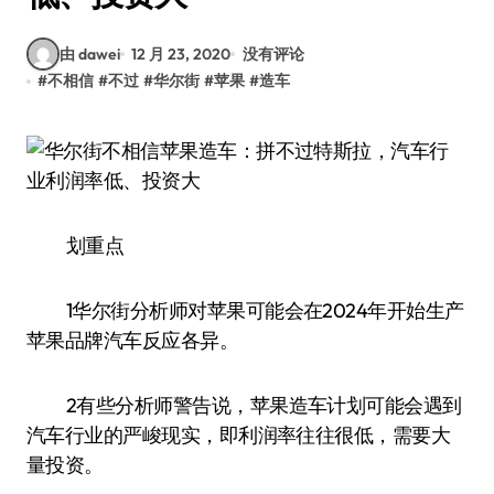
由 dawei
12 月 23, 2020
没有评论
#
不相信
#
不过
#
华尔街
#
苹果
#
造车
划重点
1华尔街分析师对苹果可能会在2024年开始生产
苹果品牌汽车反应各异。
2有些分析师警告说，苹果造车计划可能会遇到
汽车行业的严峻现实，即利润率往往很低，需要大
量投资。