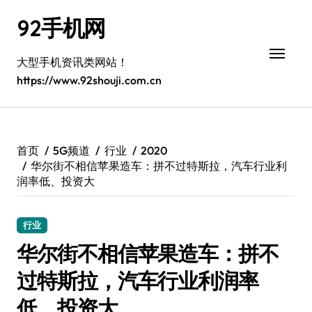
跳
92手机网
转
到
内
大型手机资讯类网站！
容
https://www.92shouji.com.cn
首页
5G频道
行业
2020
华尔街不相信苹果造车：拼不过特斯拉，汽车行业利
润率低、投资大
行业
华尔街不相信苹果造车：拼不
过特斯拉，汽车行业利润率
低、投资大