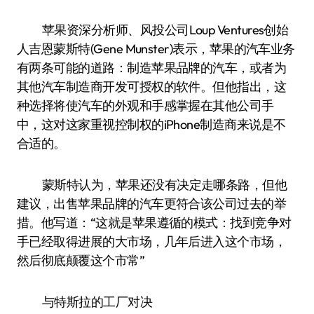
苹果资深分析师、风投公司Loup Ventures创始
人吉恩蒙斯特(Gene Munster)表示，苹果的汽车业务
有两条可能的道路：制造苹果品牌的汽车，或者为
其他汽车制造商开发可授权的软件。但他指出，这
种选择将使汽车的外观和手感掌握在其他公司手
中，这对这家重视控制权的iPhone制造商来说是不
合适的。
蒙斯特认为，苹果还没有决定走哪条路，但他
建议，出售苹果品牌的汽车更符合该公司过去的举
措。他写道：“这就是苹果遵循的模式：找到竞争对
手已经取得进展的大市场，几年后进入这个市场，
然后彻底颠覆这个市常”
与特斯拉的工厂对决