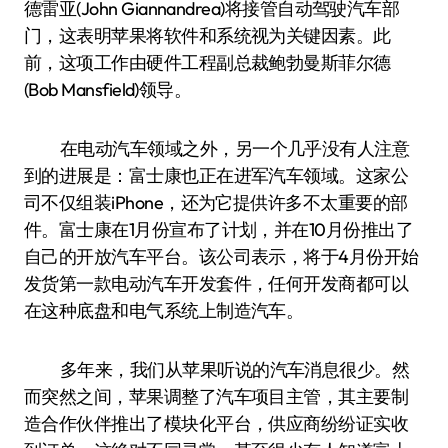
德雷亚(John Giannandrea)将接管自动驾驶汽车部
门，这表明苹果将软件和系统视为关键因素。此
前，这项工作由硬件工程副总裁鲍勃曼斯菲尔德
(Bob Mansfield)领导。
在电动汽车领域之外，另一个几乎没有人注意
到的进展是：富士康也正在进军汽车领域。这家公
司不仅组装iPhone，还为它提供许多不太重要的部
件。富士康在1月份宣布了计划，并在10月份推出了
自己的开放汽车平台。该公司表示，将于4月份开始
发货第一款电动汽车开发套件，任何开发商都可以
在这种底盘和电气系统上制造汽车。
多年来，我们从苹果听说的汽车消息很少。然
而突然之间，苹果调整了汽车项目主管，其主要制
造合作伙伴推出了模块化平台，供应商纷纷证实收