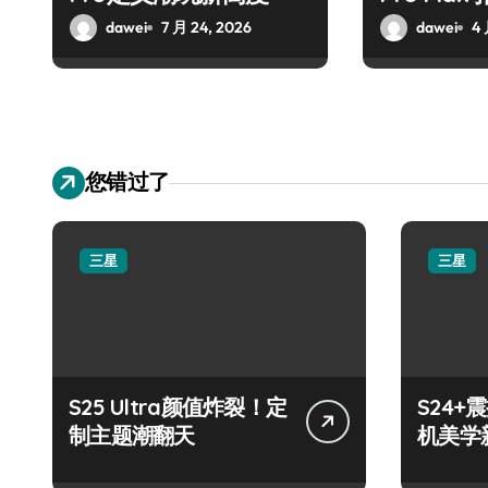
dawei
7 月 24, 2026
dawei
4 
您错过了
三星
三星
S25 Ultra颜值炸裂！定
S24
制主题潮翻天
机美学