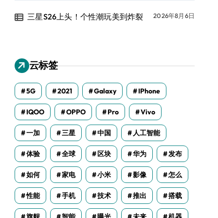
三星S26上头！个性潮玩美到炸裂
2026年8月6日
云标签
5G
2021
Galaxy
IPhone
IQOO
OPPO
Pro
Vivo
一加
三星
中国
人工智能
体验
全球
区块
华为
发布
如何
家电
小米
影像
怎么
性能
手机
技术
推出
搭载
旗舰
智能
曝光
未来
机器