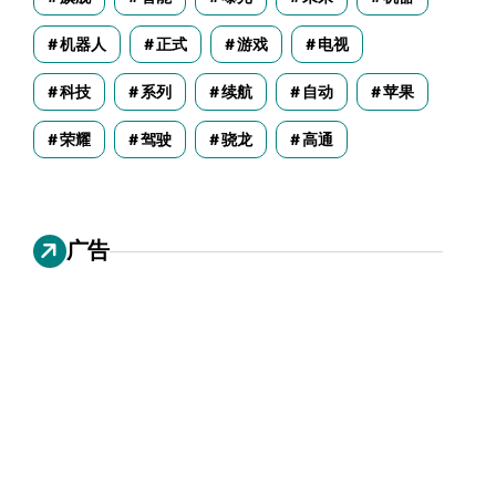
机器人
正式
游戏
电视
科技
系列
续航
自动
苹果
荣耀
驾驶
骁龙
高通
广告