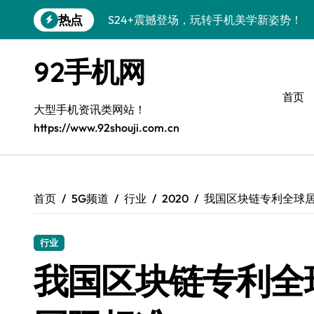
跳
热点
S24+震撼登场，玩转手机美学新姿势！
转
到
S26+颜值暴击！机皇美颜秘籍大公开
内
92手机网
容
A56 5G登场，潮玩新定义！
首页
三星S26上头！个性潮玩美到炸裂
大型手机资讯类网站！
https://www.92shouji.com.cn
S25潮改指南：个性定制，酷到没朋友！
Galaxy C55 5G潮定新定义
Galaxy C55 5G登场，潮尚美学引爆朋友
首页
5G频道
行业
2020
我国区块链专利全球
Galaxy Z Flip6：折叠潮流，秒杀全场
行业
S25+闪亮登场，潮人必备美颜秘籍！
我国区块链专利全
S25 Ultra颜值炸裂！定制主题潮翻天