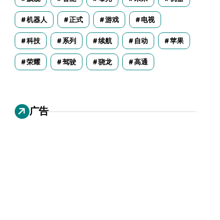
机器人
正式
游戏
电视
科技
系列
续航
自动
苹果
荣耀
驾驶
骁龙
高通
广告