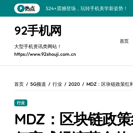
跳
热点
S24+震撼登场，玩转手机美学新姿势！
转
到
S26+颜值暴击！机皇美颜秘籍大公开
内
92手机网
容
A56 5G登场，潮玩新定义！
首页
三星S26上头！个性潮玩美到炸裂
大型手机资讯类网站！
https://www.92shouji.com.cn
S25潮改指南：个性定制，酷到没朋友！
Galaxy C55 5G潮定新定义
Galaxy C55 5G登场，潮尚美学引爆朋友
首页
5G频道
行业
2020
MDZ：区块链政策红
Galaxy Z Flip6：折叠潮流，秒杀全场
行业
S25+闪亮登场，潮人必备美颜秘籍！
MDZ：区块链政策
S25 Ultra颜值炸裂！定制主题潮翻天