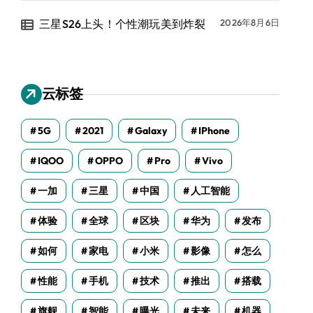
三星S26上头！个性潮玩美到炸裂
2026年8月6日
云标签
5G
2021
Galaxy
IPhone
IQOO
OPPO
Pro
Vivo
一加
三星
中国
人工智能
体验
全球
区块
华为
发布
如何
家电
小米
影像
怎么
性能
手机
技术
推出
搭载
旗舰
智能
曝光
未来
机器