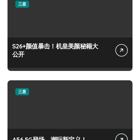
三星
S26+颜值暴击！机皇美颜秘籍大
公开
三星
A56 5G登场，潮玩新定义！