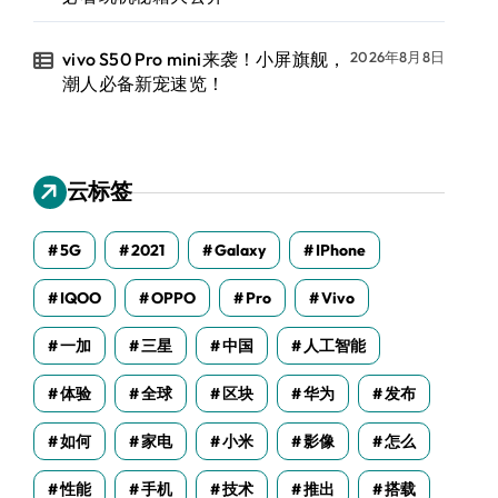
vivo S50 Pro mini来袭！小屏旗舰，
2026年8月8日
潮人必备新宠速览！
云标签
5G
2021
Galaxy
IPhone
IQOO
OPPO
Pro
Vivo
一加
三星
中国
人工智能
体验
全球
区块
华为
发布
如何
家电
小米
影像
怎么
性能
手机
技术
推出
搭载