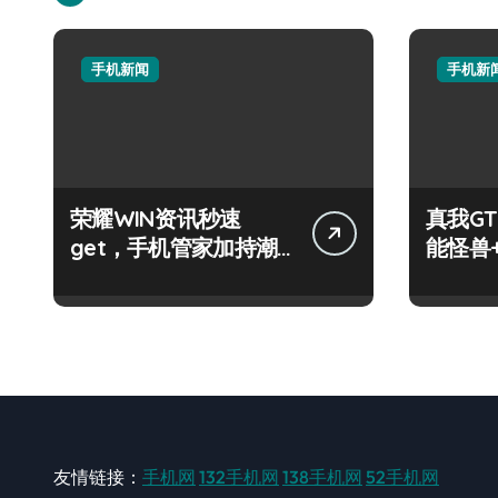
手机新闻
手机新
荣耀WIN资讯秒速
真我GT
get，手机管家加持潮
能怪兽
人玩机快人一步！
玩机新
友情链接：
手机网
132手机网
138手机网
52手机网