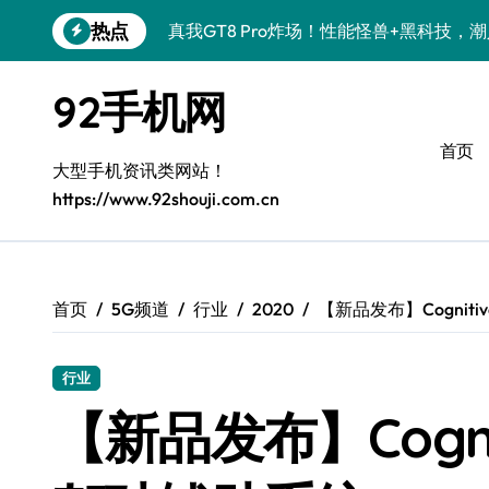
跳
热点
真我GT8 Pro炸场！性能怪兽+黑科技，
转
到
OPPO Find X9 Pro炸场！黑科技亮点
内
92手机网
容
荣耀500 Pro携手MOLLY来袭！潮人必
首页
vivo S50 Pro mini来袭！小屏旗舰，
大型手机资讯类网站！
https://www.92shouji.com.cn
REDMI K90炸场来袭！性能怪兽+黑科
荣耀ROBOT PHONE炸场！手机一握，
华为nova 15 Ultra新功能炸场，潮人速
首页
5G频道
行业
2020
【新品发布】Cogniti
iPhone 17e炸场来袭！性能配置大升级
行业
三星Galaxy Z Fold7炸场！折叠屏黑科
【新品发布】Cognit
荣耀WIN资讯秒速get，手机管家加持潮