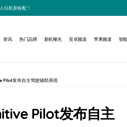
潮人玩机新标配！
+玩机神技一篇全解锁
看玩机秘籍大公开
资讯
热门品牌
新机曝光
安卓频道
苹果频道
智
潮人必备新宠速览！
技配置全揭秘
智能资讯全收割！
领最新优惠！
ve Pilot发布自主驾驶辅助系统
，潮人速来围观！
技一掌玩转未来！
ive Pilot发布自主
人玩机快人一步！