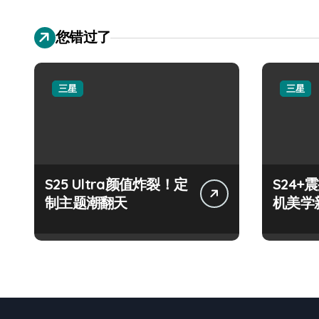
您错过了
三星
三星
S25 Ultra颜值炸裂！定
S24
制主题潮翻天
机美学