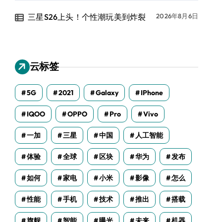
三星S26上头！个性潮玩美到炸裂
2026年8月6日
云标签
5G
2021
Galaxy
IPhone
IQOO
OPPO
Pro
Vivo
一加
三星
中国
人工智能
体验
全球
区块
华为
发布
如何
家电
小米
影像
怎么
性能
手机
技术
推出
搭载
旗舰
智能
曝光
未来
机器