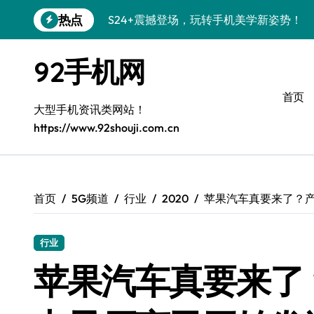
跳
热点
S24+震撼登场，玩转手机美学新姿势！
转
到
S26+颜值暴击！机皇美颜秘籍大公开
内
92手机网
容
A56 5G登场，潮玩新定义！
首页
三星S26上头！个性潮玩美到炸裂
大型手机资讯类网站！
https://www.92shouji.com.cn
S25潮改指南：个性定制，酷到没朋友！
Galaxy C55 5G潮定新定义
Galaxy C55 5G登场，潮尚美学引爆朋友
首页
5G频道
行业
2020
苹果汽车真要来了？
Galaxy Z Flip6：折叠潮流，秒杀全场
行业
S25+闪亮登场，潮人必备美颜秘籍！
苹果汽车真要来了
S25 Ultra颜值炸裂！定制主题潮翻天