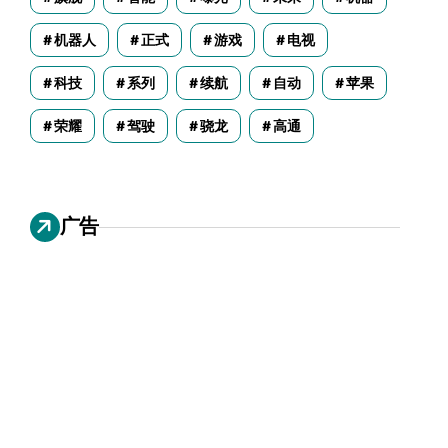
机器人
正式
游戏
电视
科技
系列
续航
自动
苹果
荣耀
驾驶
骁龙
高通
广告