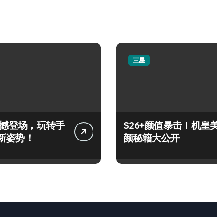
三星
+震撼登场，玩转手
S26+颜值暴击！机皇
新姿势！
颜秘籍大公开