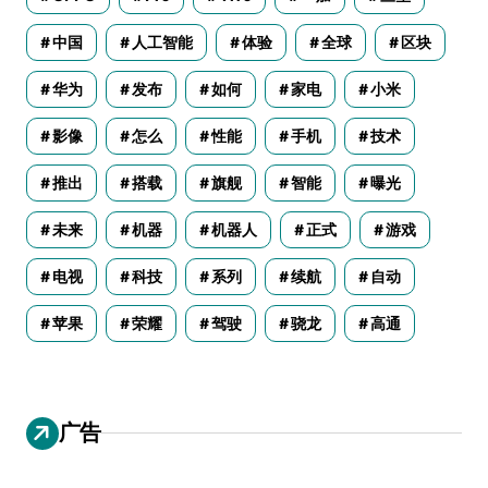
中国
人工智能
体验
全球
区块
华为
发布
如何
家电
小米
影像
怎么
性能
手机
技术
推出
搭载
旗舰
智能
曝光
未来
机器
机器人
正式
游戏
电视
科技
系列
续航
自动
苹果
荣耀
驾驶
骁龙
高通
广告