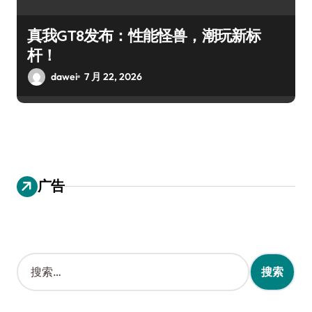
真我GT8发布：性能怪兽，潮玩新标
杆！
dawei
7 月 22, 2026
广告
搜
索
：