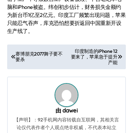
脑和iPhone被盗。纬创初步估计，财务损失金额约
为新台币1亿至2亿元。印度工厂频繁出现问题，苹果
只能忍气吞声，库克恐怕想要折返回中国重新开设
生产线了。
文
印度制造的iPhone 12
赛博朋克2077舞子要不
要来了，苹果急于提升
章
要杀
产能
导
航
由
dawei
【声明】：92手机网内容转载自互联网，其相关言
论仅代表作者个人观点绝非权威，不代表本站立