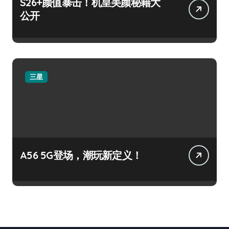
S26+颜值暴击！机皇美颜秘籍大
公开
三星
A56 5G登场，潮玩新定义！