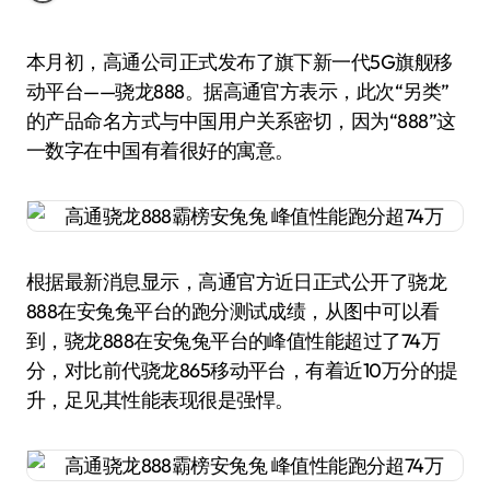
本月初，高通公司正式发布了旗下新一代5G旗舰移
动平台——骁龙888。据高通官方表示，此次“另类”
的产品命名方式与中国用户关系密切，因为“888”这
一数字在中国有着很好的寓意。
根据最新消息显示，高通官方近日正式公开了骁龙
888在安兔兔平台的跑分测试成绩，从图中可以看
到，骁龙888在安兔兔平台的峰值性能超过了74万
分，对比前代骁龙865移动平台，有着近10万分的提
升，足见其性能表现很是强悍。