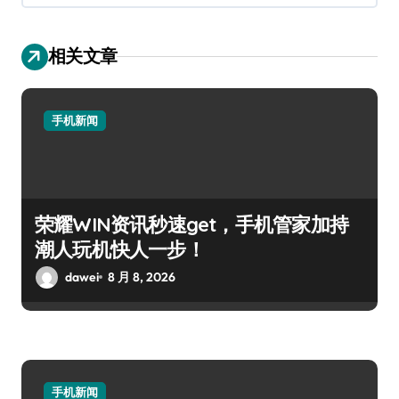
相关文章
手机新闻
荣耀WIN资讯秒速get，手机管家加持
潮人玩机快人一步！
dawei
8 月 8, 2026
手机新闻