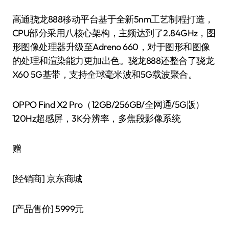
高通骁龙888移动平台基于全新5nm工艺制程打造，
CPU部分采用八核心架构，主频达到了2.84GHz，图
形图像处理器升级至Adreno 660，对于图形和图像
的处理和渲染能力更加出色。骁龙888还整合了骁龙
X60 5G基带，支持全球毫米波和5G载波聚合。
OPPO Find X2 Pro（12GB/256GB/全网通/5G版）
120Hz超感屏，3K分辨率，多焦段影像系统
赠
[经销商]
京东商城
[产品售价]
5999元