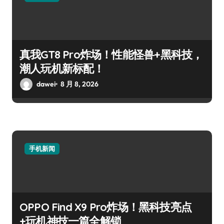
真我GT8 Pro炸场！性能怪兽+黑科技，
潮人玩机新标配！
dawei
8 月 8, 2026
手机新闻
OPPO Find X9 Pro炸场！黑科技亮点
+玩机神技一篇全解锁