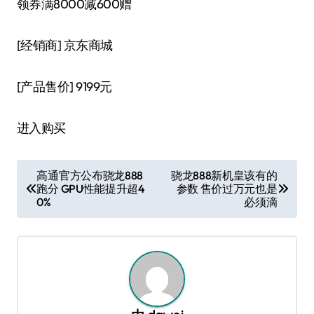
领券满8000减600赠
[经销商]
京东商城
[产品售价]
9199元
进入购买
文
高通官方公布骁龙888
骁龙888新机皇该有的
跑分 GPU性能提升超4
参数 售价过万元也是
章
0%
必须滴
导
航