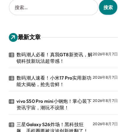
搜
索
：
最新文章
数码潮人必看！真我GT8新资讯，解
2026年8月7日
锁科技新玩法超带感！
数码潮人速看！小米17 Pro实用新功
2026年8月7日
能大揭秘，抢先尝鲜！
vivo S50 Pro mini小钢炮！掌心装下
2026年8月7日
资讯宇宙，潮玩不设限！
三星Galaxy S26炸场！黑科技狂
2026年8月7日
飙，手机圈要被这波创新掀翻了！