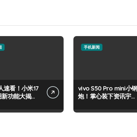
闻
手机新闻
人速看！小米17
vivo S50 Pro mini小
实用新功能大揭
炮！掌心装下资讯宇
先尝鲜！
宙，潮玩不设限！