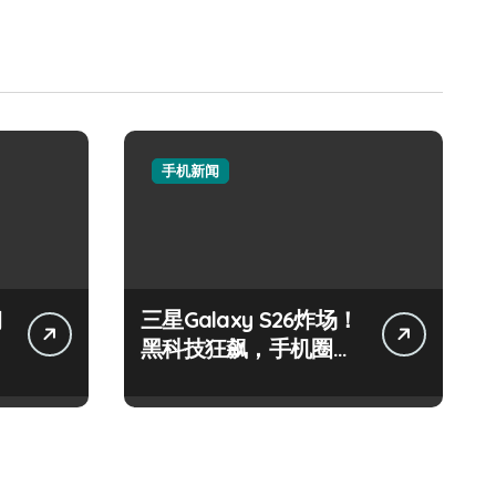
手机新闻
钢
三星Galaxy S26炸场！
黑科技狂飙，手机圈要
被这波创新掀翻了！