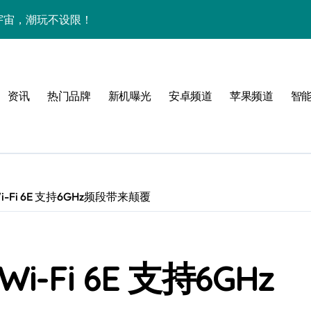
下资讯宇宙，潮玩不设限！
手机圈要被这波创新掀翻了！
手机管家新亮点抢先瞅
资讯
热门品牌
新机曝光
安卓频道
苹果频道
智
Wi-Fi 6E 支持6GHz频段带来颠覆
技新玩法超带感！
i-Fi 6E 支持6GHz