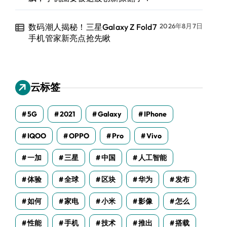
数码潮人揭秘！三星Galaxy Z Fold7
2026年8月7日
手机管家新亮点抢先瞅
云标签
5G
2021
Galaxy
IPhone
IQOO
OPPO
Pro
Vivo
一加
三星
中国
人工智能
体验
全球
区块
华为
发布
如何
家电
小米
影像
怎么
性能
手机
技术
推出
搭载