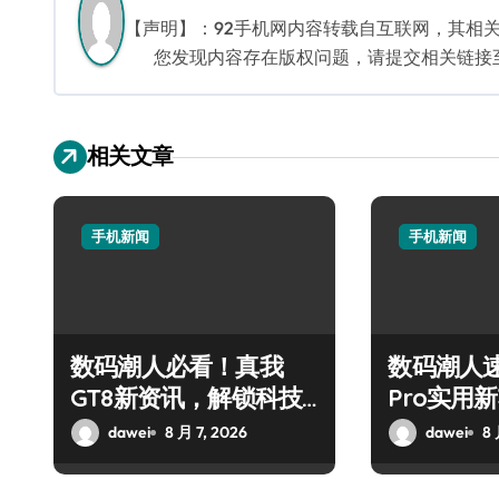
【声明】：92手机网内容转载自互联网，其相
您发现内容存在版权问题，请提交相关链接至邮箱
相关文章
手机新闻
手机新闻
数码潮人必看！真我
数码潮人速
GT8新资讯，解锁科技
Pro实用
新玩法超带感！
秘，抢先
dawei
8 月 7, 2026
dawei
8 