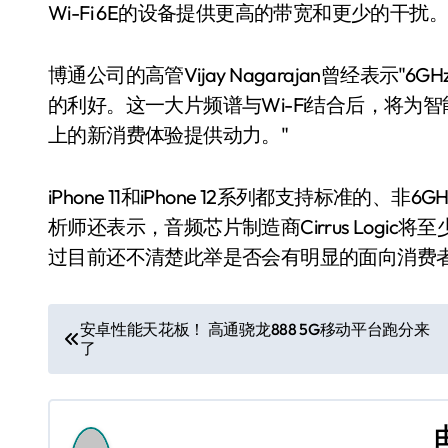
Wi-Fi 6E的设备提供更高的带宽和更少的干扰。
博通公司的高管Vijay Nagarajan曾经表示"
的利好。这一大片频谱与Wi-Fi结合后，将为
上的新消费体验提供动力。"
iPhone 11和iPhone 12系列都支持标准的、非6
析师还表示，音频芯片制造商Cirrus Logic将
过目前还不清楚此举是否会有明显的面向消费
文
安卓性能天花板！ 高通骁龙888 5G移动平台跑分来
了
章
导
航