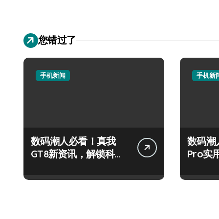
您错过了
手机新闻
手机新
数码潮人必看！真我
数码潮
GT8新资讯，解锁科技
Pro
新玩法超带感！
秘，抢