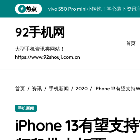
跳
热点
vivo S50 Pro mini小钢炮！掌心装
转
到
三星Galaxy S26炸场！黑科技狂飙，
内
92手机网
容
数码潮人揭秘！三星Galaxy Z Fold7
首页
S25 Ultra颜值炸裂！定制主题潮翻天
大型手机资讯类网站！
https://www.92shouji.com.cn
S24+震撼登场，玩转手机美学新姿势！
S26+颜值暴击！机皇美颜秘籍大公开
A56 5G登场，潮玩新定义！
首页
资讯
手机新闻
2020
iPhone 13有望支持
三星S26上头！个性潮玩美到炸裂
手机新闻
数码潮人必看！真我GT8新资讯，解锁科
iPhone 13有望支持W