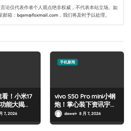
关言论仅代表作者个人观点绝非权威，不代表本站立场。如
：bqsm@foxmail.com，我们将及时予以处理。
手机新闻
看！小米17
vivo S50 Pro mini小钢
新功能大揭
炮！掌心装下资讯宇
尝鲜！
宙，潮玩不设限！
月 7, 2026
dawei
8 月 7, 2026