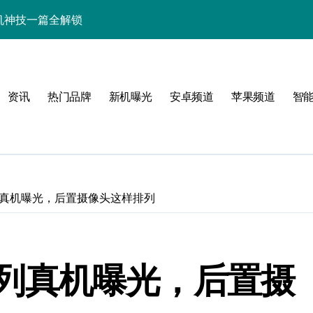
+玩机神技一篇全解锁
看玩机秘籍大公开
潮人必备新宠速览！
资讯
热门品牌
新机曝光
安卓频道
苹果频道
智
技配置全揭秘
智能资讯全收割！
领最新优惠！
，潮人速来围观！
0系列真机曝光，后置摄像头这样排列
技一掌玩转未来！
人玩机快人一步！
0系列真机曝光，后置摄