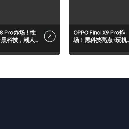
8 Pro炸场！性
OPPO Find X9 Pro炸
+黑科技，潮人
场！黑科技亮点+玩机
标配！
神技一篇全解锁