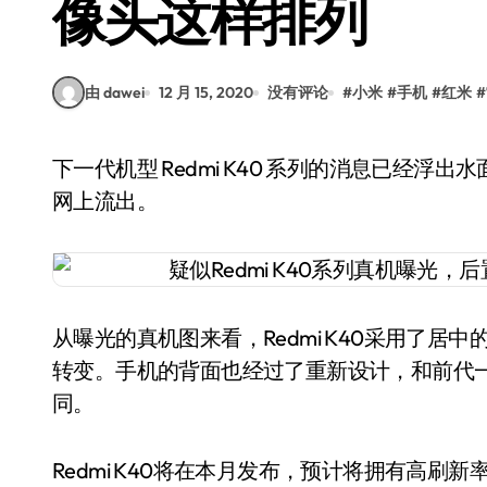
像头这样排列
由 dawei
12 月 15, 2020
没有评论
#
小米
#
手机
#
红米
#
下一代机型 Redmi K40 系列的消息已经浮出水面5个多月，现在疑似是该系列的真机图谍照又在
网上流出。
从曝光的真机图来看，Redmi K40采用了居中
转变。手机的背面也经过了重新设计，和前代
同。
Redmi K40将在本月发布，预计将拥有高