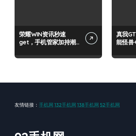
荣耀WIN资讯秒速
真我GT
get，手机管家加持潮
能怪兽
人玩机快人一步！
玩机新
友情链接：
手机网
132手机网
138手机网
52手机网