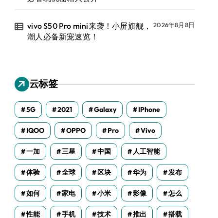
vivo S50 Pro mini来袭！小屏旗舰，
2026年8月8日
潮人必备新宠速览！
云标签
5G
2021
Galaxy
IPhone
IQOO
OPPO
Pro
Vivo
一加
三星
中国
人工智能
体验
全球
区块
华为
发布
如何
家电
小米
影像
怎么
性能
手机
技术
推出
搭载