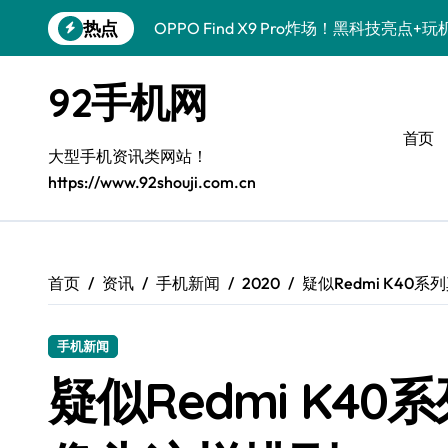
跳
热点
OPPO Find X9 Pro炸场！黑科技亮点
转
到
荣耀500 Pro携手MOLLY来袭！潮人必
内
92手机网
容
vivo S50 Pro mini来袭！小屏旗舰，
首页
REDMI K90炸场来袭！性能怪兽+黑科
大型手机资讯类网站！
https://www.92shouji.com.cn
荣耀ROBOT PHONE炸场！手机一握，
华为nova 15 Ultra新功能炸场，潮人速
iPhone 17e炸场来袭！性能配置大升级
首页
资讯
手机新闻
2020
疑似Redmi K4
三星Galaxy Z Fold7炸场！折叠屏黑科
手机新闻
荣耀WIN资讯秒速get，手机管家加持潮
疑似Redmi K4