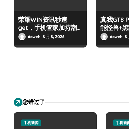
荣耀WIN资讯秒速
真我GT8 
get，手机管家加持潮
能怪兽+
人玩机快人一步！
玩机新标
dawei
8 月 8, 2026
dawei
8 
您错过了
手机新闻
手机新