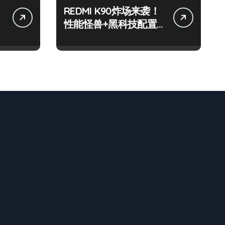
REDMI K90炸场来袭！
性能怪兽+黑科技配置
全揭秘