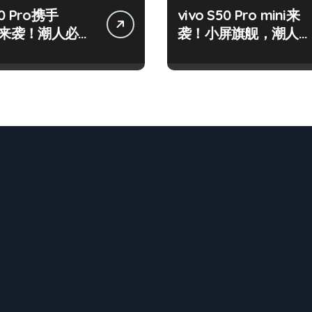
0 Pro携手
vivo S50 Pro mini来
LY来袭！潮人必看
袭！小屏旗舰，潮人必
籍大公开
备新宠速览！