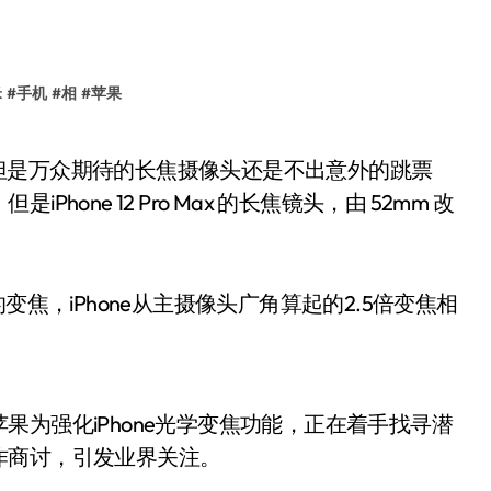
米
#
手机
#
相
#
苹果
ne 12 Pro Max 的长焦镜头，由 52mm 改
变焦，iPhone从主摄像头广角算起的2.5倍变焦相
为强化iPhone光学变焦功能，正在着手找寻潜
作商讨，引发业界关注。