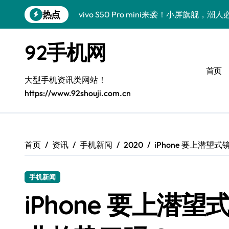
跳
热点
vivo S50 Pro mini来袭！小屏旗舰，
转
到
REDMI K90炸场来袭！性能怪兽+黑科
内
92手机网
容
荣耀ROBOT PHONE炸场！手机一握，
首页
华为nova 15 Ultra新功能炸场，潮人速
大型手机资讯类网站！
https://www.92shouji.com.cn
iPhone 17e炸场来袭！性能配置大升级
三星Galaxy Z Fold7炸场！折叠屏黑科
荣耀WIN RT炸场！潮人秒速抓取全网热
首页
资讯
手机新闻
2020
iPhone 要上潜
三星Galaxy Z Fold7来袭！折叠屏新
手机新闻
OPPO Find X9 Pro炸场！黑科技亮点
iPhone 要上潜