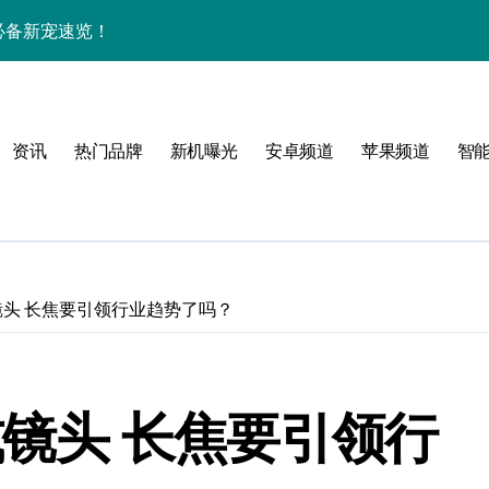
潮人必备新宠速览！
技配置全揭秘
智能资讯全收割！
资讯
热门品牌
新机曝光
安卓频道
苹果频道
智
领最新优惠！
，潮人速来围观！
技一掌玩转未来！
讯，指尖掌控新鲜脉搏
望式镜头 长焦要引领行业趋势了吗？
升级，潮人必备新神器！
+玩机神技一篇全解锁
望式镜头 长焦要引领行