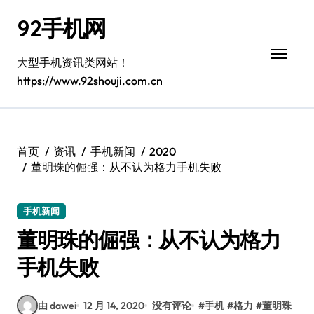
跳
92手机网
转
到
内
大型手机资讯类网站！
容
https://www.92shouji.com.cn
首页
资讯
手机新闻
2020
董明珠的倔强：从不认为格力手机失败
手机新闻
董明珠的倔强：从不认为格力
手机失败
由 dawei
12 月 14, 2020
没有评论
#
手机
#
格力
#
董明珠