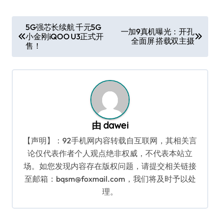
文
5G强芯长续航 千元5G
一加9真机曝光：开孔
小金刚iQOO U3正式开
章
全面屏 搭载双主摄
售！
导
航
由
dawei
【声明】：92手机网内容转载自互联网，其相关言
论仅代表作者个人观点绝非权威，不代表本站立
场。如您发现内容存在版权问题，请提交相关链接
至邮箱：bqsm@foxmail.com，我们将及时予以处
理。