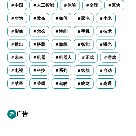
中国
人工智能
体验
全球
区块
华为
发布
如何
家电
小米
影像
怎么
性能
手机
技术
推出
搭载
旗舰
智能
曝光
未来
机器
机器人
正式
游戏
电视
科技
系列
续航
自动
苹果
荣耀
驾驶
骁龙
高通
广告