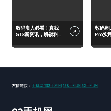
数码潮人必看！真我
数码潮
GT8新资讯，解锁科技
Pro
新玩法超带感！
秘，抢
友情链接：
手机网
132手机网
138手机网
52手机网