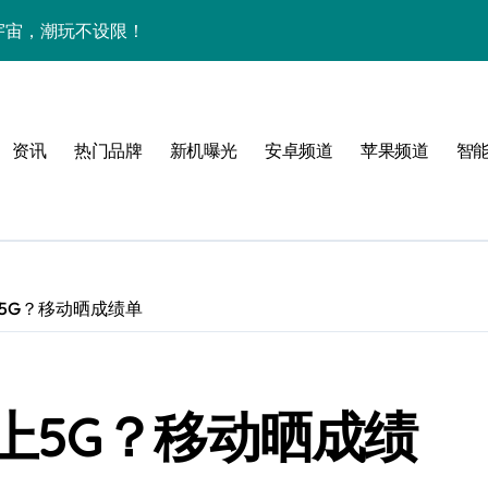
下资讯宇宙，潮玩不设限！
手机圈要被这波创新掀翻了！
手机管家新亮点抢先瞅
资讯
热门品牌
新机曝光
安卓频道
苹果频道
智
5G？移动晒成绩单
技新玩法超带感！
上5G？移动晒成绩