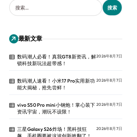
搜
索
：
最新文章
数码潮人必看！真我GT8新资讯，解
2026年8月7日
锁科技新玩法超带感！
数码潮人速看！小米17 Pro实用新功
2026年8月7日
能大揭秘，抢先尝鲜！
vivo S50 Pro mini小钢炮！掌心装下
2026年8月7日
资讯宇宙，潮玩不设限！
三星Galaxy S26炸场！黑科技狂
2026年8月7日
飙，手机圈要被这波创新掀翻了！