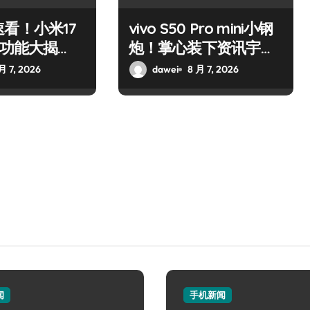
看！小米17
vivo S50 Pro mini小钢
新功能大揭
炮！掌心装下资讯宇
尝鲜！
宙，潮玩不设限！
月 7, 2026
dawei
8 月 7, 2026
闻
手机新闻