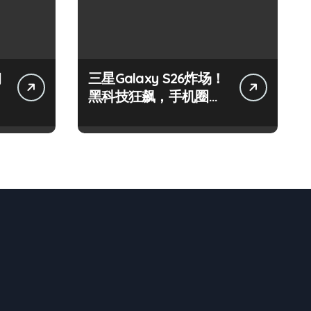
钢
三星Galaxy S26炸场！
黑科技狂飙，手机圈要
被这波创新掀翻了！