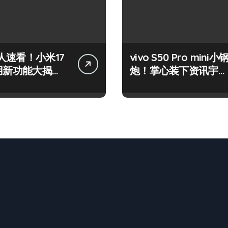
人速看！小米17
vivo S50 Pro mini小
实用新功能大揭
炮！掌心装下资讯宇
先尝鲜！
宙，潮玩不设限！