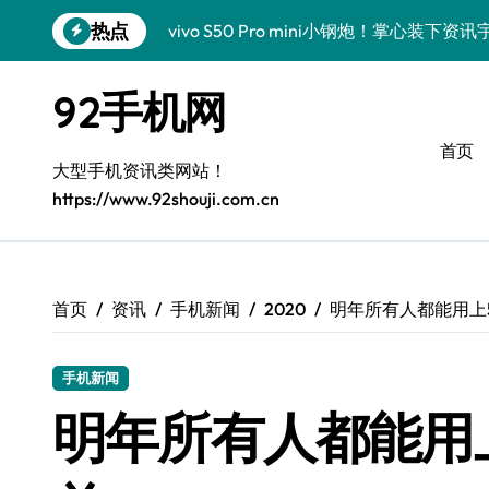
跳
热点
vivo S50 Pro mini小钢炮！掌心装
转
到
三星Galaxy S26炸场！黑科技狂飙，
内
92手机网
容
数码潮人揭秘！三星Galaxy Z Fold7
首页
S25 Ultra颜值炸裂！定制主题潮翻天
大型手机资讯类网站！
https://www.92shouji.com.cn
S24+震撼登场，玩转手机美学新姿势！
S26+颜值暴击！机皇美颜秘籍大公开
A56 5G登场，潮玩新定义！
首页
资讯
手机新闻
2020
明年所有人都能用上
三星S26上头！个性潮玩美到炸裂
手机新闻
数码潮人必看！真我GT8新资讯，解锁科
明年所有人都能用