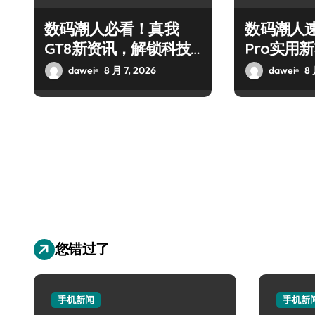
数码潮人必看！真我
数码潮人速
GT8新资讯，解锁科技
Pro实用
新玩法超带感！
秘，抢先
dawei
8 月 7, 2026
dawei
8 
您错过了
手机新闻
手机新