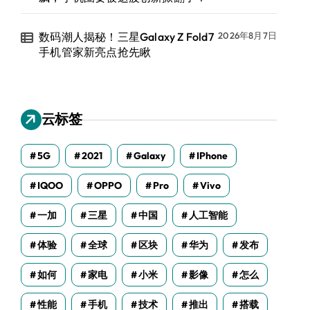
数码潮人揭秘！三星Galaxy Z Fold7
2026年8月7日
手机管家新亮点抢先瞅
云标签
5G
2021
Galaxy
IPhone
IQOO
OPPO
Pro
Vivo
一加
三星
中国
人工智能
体验
全球
区块
华为
发布
如何
家电
小米
影像
怎么
性能
手机
技术
推出
搭载