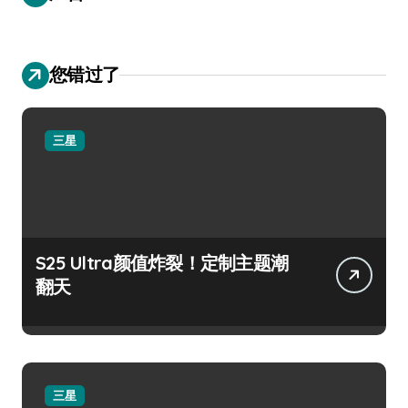
您错过了
三星
S25 Ultra颜值炸裂！定制主题潮
翻天
三星