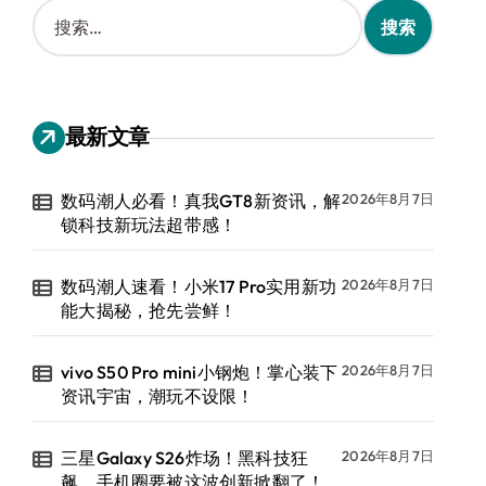
搜
索
：
最新文章
数码潮人必看！真我GT8新资讯，解
2026年8月7日
锁科技新玩法超带感！
数码潮人速看！小米17 Pro实用新功
2026年8月7日
能大揭秘，抢先尝鲜！
vivo S50 Pro mini小钢炮！掌心装下
2026年8月7日
资讯宇宙，潮玩不设限！
三星Galaxy S26炸场！黑科技狂
2026年8月7日
飙，手机圈要被这波创新掀翻了！