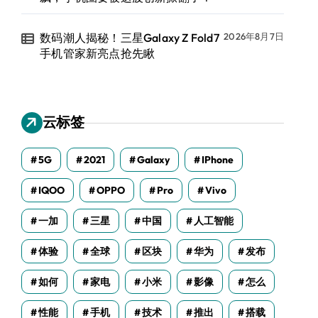
数码潮人揭秘！三星Galaxy Z Fold7
2026年8月7日
手机管家新亮点抢先瞅
云标签
5G
2021
Galaxy
IPhone
IQOO
OPPO
Pro
Vivo
一加
三星
中国
人工智能
体验
全球
区块
华为
发布
如何
家电
小米
影像
怎么
性能
手机
技术
推出
搭载