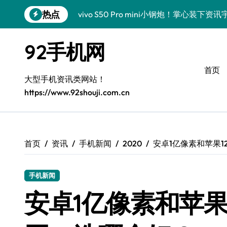
跳
热点
vivo S50 Pro mini小钢炮！掌心装
转
到
三星Galaxy S26炸场！黑科技狂飙，
内
92手机网
容
数码潮人揭秘！三星Galaxy Z Fold7
首页
S25 Ultra颜值炸裂！定制主题潮翻天
大型手机资讯类网站！
https://www.92shouji.com.cn
S24+震撼登场，玩转手机美学新姿势！
S26+颜值暴击！机皇美颜秘籍大公开
A56 5G登场，潮玩新定义！
首页
资讯
手机新闻
2020
安卓1亿像素和苹果1
三星S26上头！个性潮玩美到炸裂
手机新闻
数码潮人必看！真我GT8新资讯，解锁科
安卓1亿像素和苹果