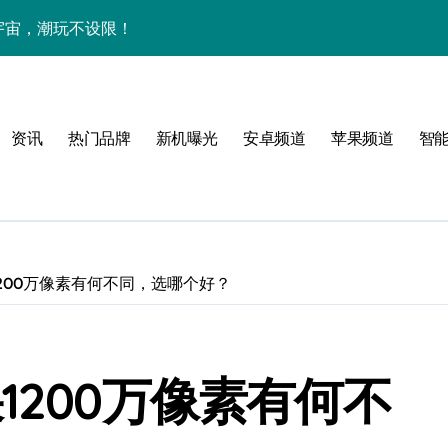
下资讯宇宙，潮玩不设限！
手机圈要被这波创新掀翻了！
手机管家新亮点抢先瞅
资讯
热门品牌
新机曝光
安卓频道
苹果频道
智
200万像素有何不同，选哪个好？
技新玩法超带感！
1200万像素有何不