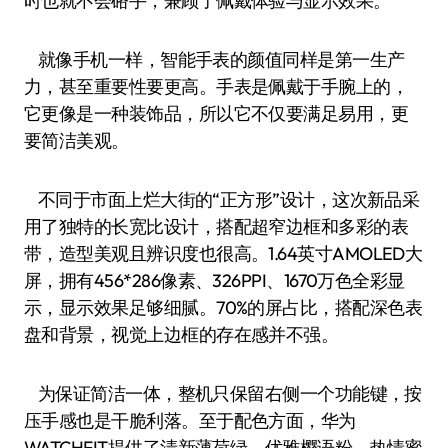
时也就不会硌手，兼顾了佩戴体验与显示效果。
就像手机一样，智能手表的颜值同样是第一生产
力，甚至重要性要更高。手表是佩戴于手腕上的，
它更像是一种装饰品，所以它不仅要满足易用，更
要简洁美观。
不同于市面上烂大街的“正方形”设计，这次新品采
用了独特的长宽比设计，搭配超窄边框和多彩的表
带，造型美观且辨识度也很高。1.64英寸AMOLED大
屏，拥有456*286像素、326PPI、1670万色全彩显
示，显示效果足够细腻。70%的屏占比，搭配深色表
盘和背景，视觉上边框的存在感并不强。
为保证简洁一体，整机只保留右侧一个功能键，按
压手感也是干脆利落。至于配色方面，华为
WATCHFIT提供了清新薄荷绿、优雅樱语粉、热情蜜