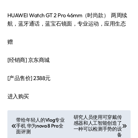
HUAWEI Watch GT 2 Pro 46mm（时尚款） 两周续
航，蓝牙通话，蓝宝石镜面，专业运动，应用生态
赠
[经销商]
京东商城
[产品售价]
2388元
进入购买
文
研究人员使用可穿戴传
带给年轻人的Vlog专业
感器和人工智能创造了
章
手机 华为nova 8 Pro全
一种可以检测手势的设
面评测
导
备