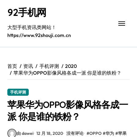
跳
92手机网
转
到
内
大型手机资讯类网站！
容
https://www.92shouji.com.cn
首页
资讯
手机评测
2020
苹果华为OPPO影像风格各成一派 你是谁的铁粉？
手机评测
苹果华为OPPO影像风格各成一
派 你是谁的铁粉？
由 dawei
12 月 18, 2020
没有评论
#
OPPO
#
华为
#
苹果