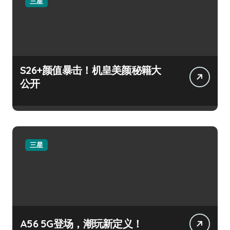
三星
S26+颜值暴击！机皇美颜秘籍大
公开
三星
A56 5G登场，潮玩新定义！