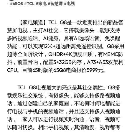
#
65Q8
#
TCL
#
家电
#
智慧屏
#
电视
【家电频道】TCL Q8是一款近期推出的新品智
慧屏电视，主打AI社交，它搭载摄像头，能够支持
多路视频通话、AI健身。具有AI远场语音、免唤醒
功能，可以实现12米+超远距离免遥控识别。Q8采用
超薄全面屏设计，QHDR+4K旗舰画质，有MEMC防
抖，前置音响，配置3+32GB内存，A73+A53双架构
CPU。目前65吋版的65Q8电商报价5999元。
TCL Q8电视最大的亮点是其社交属性。Q8搭
载娱乐社交系统，有摄像头，能够支持多路视频通
话，通过创建自己的家庭圈，不论何时何地都能进
行电视与手机的视频通话，并且还支持多人视频通
话，一家人可以进行视频实时沟通，语音、视频可
以随时切换。相比手机视频，其清晰度、视野都有