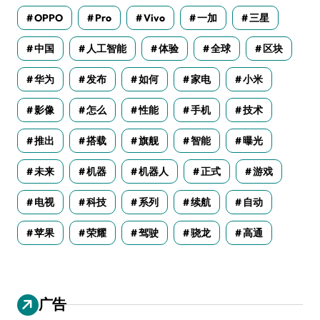
OPPO
Pro
Vivo
一加
三星
中国
人工智能
体验
全球
区块
华为
发布
如何
家电
小米
影像
怎么
性能
手机
技术
推出
搭载
旗舰
智能
曝光
未来
机器
机器人
正式
游戏
电视
科技
系列
续航
自动
苹果
荣耀
驾驶
骁龙
高通
广告