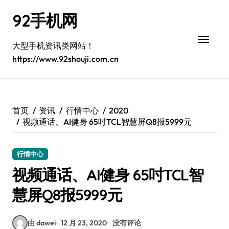
跳
92手机网
转
到
内
大型手机资讯类网站！
容
https://www.92shouji.com.cn
首页
资讯
行情中心
2020
视频通话、AI健身 65吋TCL智慧屏Q8报5999元
行情中心
视频通话、AI健身 65吋TCL智
慧屏Q8报5999元
由 dawei
12 月 23, 2020
没有评论