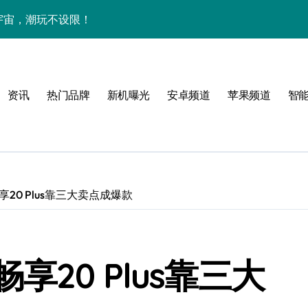
下资讯宇宙，潮玩不设限！
手机圈要被这波创新掀翻了！
手机管家新亮点抢先瞅
资讯
热门品牌
新机曝光
安卓频道
苹果频道
智
20 Plus靠三大卖点成爆款
技新玩法超带感！
20 Plus靠三大