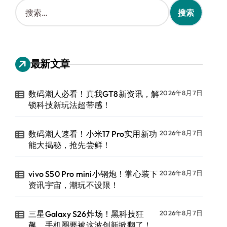
搜
索
：
最新文章
数码潮人必看！真我GT8新资讯，解
2026年8月7日
锁科技新玩法超带感！
数码潮人速看！小米17 Pro实用新功
2026年8月7日
能大揭秘，抢先尝鲜！
vivo S50 Pro mini小钢炮！掌心装下
2026年8月7日
资讯宇宙，潮玩不设限！
三星Galaxy S26炸场！黑科技狂
2026年8月7日
飙，手机圈要被这波创新掀翻了！