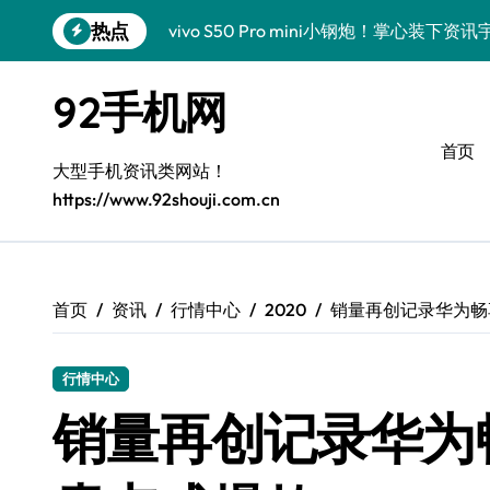
跳
热点
vivo S50 Pro mini小钢炮！掌心装
转
到
三星Galaxy S26炸场！黑科技狂飙，
内
92手机网
容
数码潮人揭秘！三星Galaxy Z Fold7
首页
S25 Ultra颜值炸裂！定制主题潮翻天
大型手机资讯类网站！
https://www.92shouji.com.cn
S24+震撼登场，玩转手机美学新姿势！
S26+颜值暴击！机皇美颜秘籍大公开
A56 5G登场，潮玩新定义！
首页
资讯
行情中心
2020
销量再创记录华为畅享
三星S26上头！个性潮玩美到炸裂
行情中心
数码潮人必看！真我GT8新资讯，解锁科
销量再创记录华为畅享