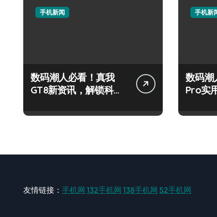
手机新闻
手机新
数码潮人必看！真我
数码潮
GT8新资讯，解锁科技
Pro
新玩法超带感！
秘，抢
友情链接：
手机网
132手机网
138手机网
52手机网