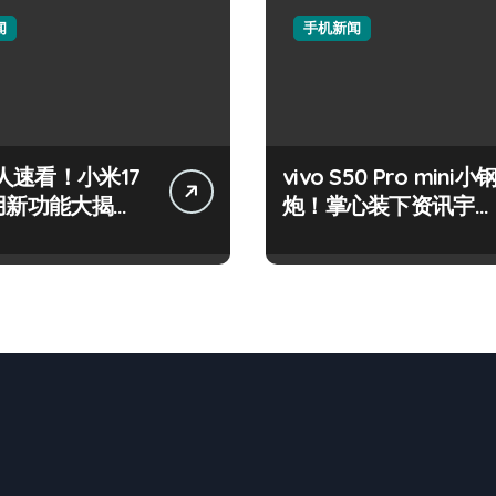
闻
手机新闻
人速看！小米17
vivo S50 Pro mini小
实用新功能大揭
炮！掌心装下资讯宇
先尝鲜！
宙，潮玩不设限！