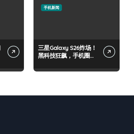
手机新闻
钢
三星Galaxy S26炸场！
黑科技狂飙，手机圈要
被这波创新掀翻了！