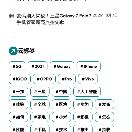
数码潮人揭秘！三星Galaxy Z Fold7
2026年8月7日
手机管家新亮点抢先瞅
云标签
5G
2021
Galaxy
IPhone
IQOO
OPPO
Pro
Vivo
一加
三星
中国
人工智能
体验
全球
区块
华为
发布
如何
家电
小米
影像
怎么
性能
手机
技术
推出
搭载