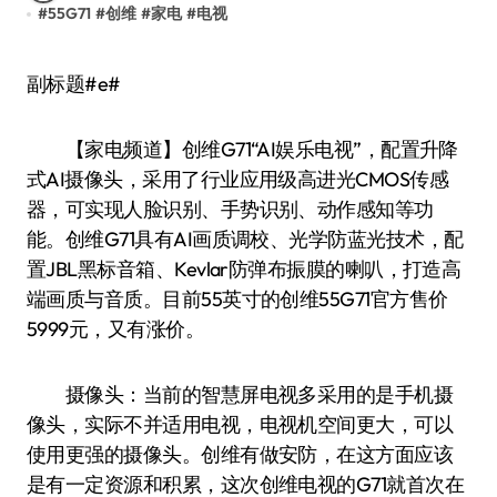
#
55G71
#
创维
#
家电
#
电视
副标题#e#
【家电频道】创维G71“AI娱乐电视”，配置升降
式AI摄像头，采用了行业应用级高进光CMOS传感
器，可实现人脸识别、手势识别、动作感知等功
能。创维G71具有AI画质调校、光学防蓝光技术，配
置JBL黑标音箱、Kevlar防弹布振膜的喇叭，打造高
端画质与音质。目前55英寸的创维55G71官方售价
5999元，又有涨价。
摄像头：当前的智慧屏电视多采用的是手机摄
像头，实际不并适用电视，电视机空间更大，可以
使用更强的摄像头。创维有做安防，在这方面应该
是有一定资源和积累，这次创维电视的G71就首次在