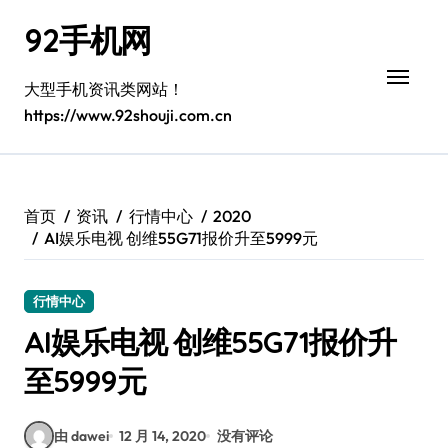
跳
92手机网
转
到
内
大型手机资讯类网站！
容
https://www.92shouji.com.cn
首页
资讯
行情中心
2020
AI娱乐电视 创维55G71报价升至5999元
行情中心
AI娱乐电视 创维55G71报价升
至5999元
由 dawei
12 月 14, 2020
没有评论