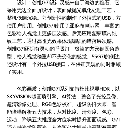
设计：创维G71设计灵感来自于海边的礁石。它
采用无边全面屏设计，表面做抛光氧化处理工艺，
整机低调沉稳。它创新性的制作了外拉式的USB，方
便用户使用。创维G71使用了亚麻布喇叭网，丰富的
色彩给人视觉上更多层次感。后壳应用塑胶膜内蚀
纹工艺，通过高哑光效果体现编织的错落层次感。
创维G71还拥有灵动的呼吸灯，极简的方形倒圆角造
型，给人视觉稳重却不失变化的感觉。55G71的侧边
还设计有一个外拉USB接口，在保证美观的同时兼顾
了实用。
色彩画质：创维G71系列支持杜比视界HDR，以
SKYVISION超画质引擎、AI算法，整合了光控显像、
超清影像处理、RGB色彩校准、超级防抖大师、智
能降噪解析五大技术，从对比度、清晰度、色彩、
运动、降噪五大维度全方位实时提升画面观感。G71
还支持光学防蓝光，从光源处大幅减少高能有害蓝