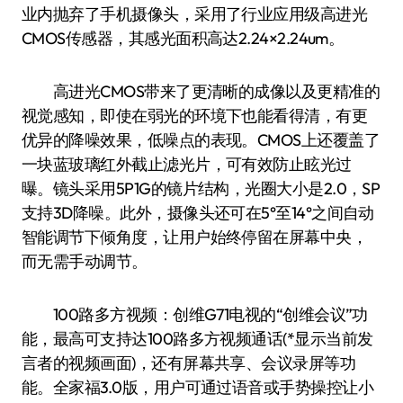
业内抛弃了手机摄像头，采用了行业应用级高进光
CMOS传感器，其感光面积高达2.24×2.24um。
高进光CMOS带来了更清晰的成像以及更精准的
视觉感知，即使在弱光的环境下也能看得清，有更
优异的降噪效果，低噪点的表现。CMOS上还覆盖了
一块蓝玻璃红外截止滤光片，可有效防止眩光过
曝。镜头采用5P1G的镜片结构，光圈大小是2.0，SP
支持3D降噪。此外，摄像头还可在5°至14°之间自动
智能调节下倾角度，让用户始终停留在屏幕中央，
而无需手动调节。
100路多方视频：创维G71电视的“创维会议”功
能，最高可支持达100路多方视频通话(*显示当前发
言者的视频画面)，还有屏幕共享、会议录屏等功
能。全家福3.0版，用户可通过语音或手势操控让小