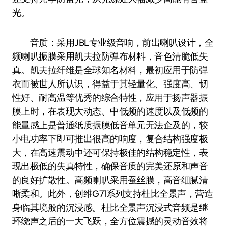
光。
音质：采用JBL专业级音响，前出喇叭设计，全
频喇叭振膜采用凯夫拉防弹布材料，音色清脆低失
真。凯夫拉纤维是全球知名材料，最初应用于防弹
衣而被世人所认识，得益于其轻量化、强度高、韧
性好、耐高温等优秀的综合特性，应用于扬声器振
膜上时，在表现大动态、中低频的速度以及低频的
能量感上是普通纸质振膜低音单元无法企及的，较
小电功率下即可推出很高的响度，复合结构强度极
大，在高速震动中还可保持极佳的结构稳定性，表
现出极低的失真特性，确保音质的完美还原和声音
的良好扩散性。高频喇叭采用蚕丝膜，高音细腻清
晰柔和。此外，创维G71系列支持杜比全景声，营造
身临其境般的沉浸感。杜比全景声沉浸式音频是继
环绕声之后的一大飞跃，全方位震撼的灵动音效将