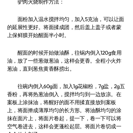
驴肉火烧制作方法：
面粉加入温水搅拌均匀，加入5克油，可以让面
的延展性更好。将面揉成团，然后盖上盖子或者蒙
上保鲜膜开始醒面半小时。
醒面的时候开始做油酥，往锅内倒入120g食用
油，放了一些葱做葱油，这样会更香。全程小火炸
葱油，直到葱焦黄香酥捞出。
往碗内倒入60g面，加入1g花椒粉，7g盐，2g五
香粉，再将热葱油倒入，搅拌均匀到一边放凉。在
案板上涂抹油，将醒好的面不用揉直接放到案板
上，将面擀成薄厚均匀的长方形。将油酥均匀的涂
抹在面片上，将面片卷起，提一下，卷一下可以将
空气卷进去，这样会更蓬松起层。将面片卷切成一