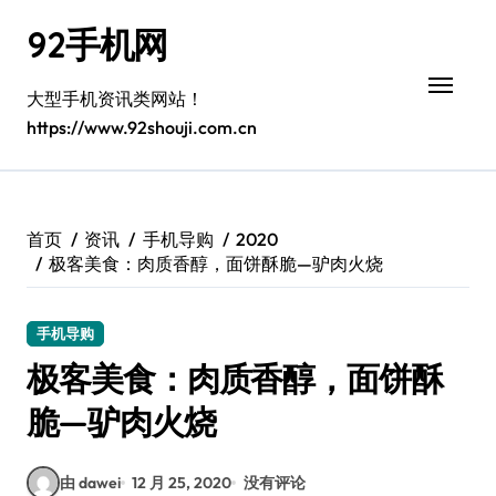
跳
92手机网
转
到
内
大型手机资讯类网站！
容
https://www.92shouji.com.cn
首页
资讯
手机导购
2020
极客美食：肉质香醇，面饼酥脆—驴肉火烧
手机导购
极客美食：肉质香醇，面饼酥
脆—驴肉火烧
由 dawei
12 月 25, 2020
没有评论