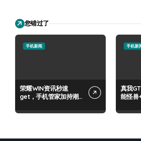
您错过了
手机新闻
手机新
荣耀WIN资讯秒速
真我GT
get，手机管家加持潮
能怪兽
人玩机快人一步！
玩机新