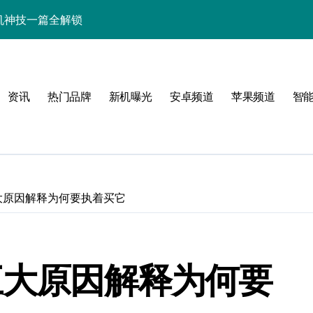
+玩机神技一篇全解锁
看玩机秘籍大公开
潮人必备新宠速览！
资讯
热门品牌
新机曝光
安卓频道
苹果频道
智
技配置全揭秘
智能资讯全收割！
领最新优惠！
，潮人速来围观！
三大原因解释为何要执着买它
技一掌玩转未来！
人玩机快人一步！
三大原因解释为何要