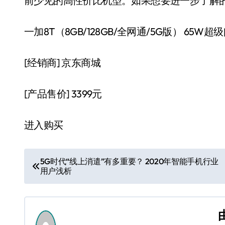
前少见的高性价比机型。如果想要进一步了解
一加8T（8GB/128GB/全网通/5G版） 65W
[经销商]
京东商城
[产品售价]
3399元
进入购买
文
5G时代“线上消遣”有多重要？ 2020年智能手机行业
用户浅析
章
导
航