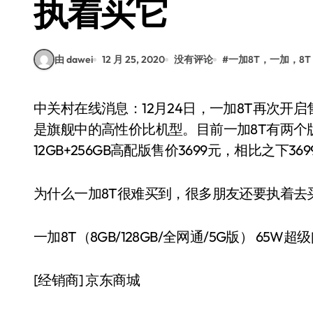
执着买它
由 dawei
12 月 25, 2020
没有评论
#
一加8T，一加，8T
中关村在线消息：12月24日，一加8T再次开启售卖，大家都抢到了吗？3399元的价格确实称得上
是旗舰中的高性价比机型。目前一加8T有两个版本，
12GB+256GB高配版售价3699元，相比之下
为什么一加8T很难买到，很多朋友还要执着去
一加8T（8GB/128GB/全网通/5G版） 65W
[经销商]
京东商城