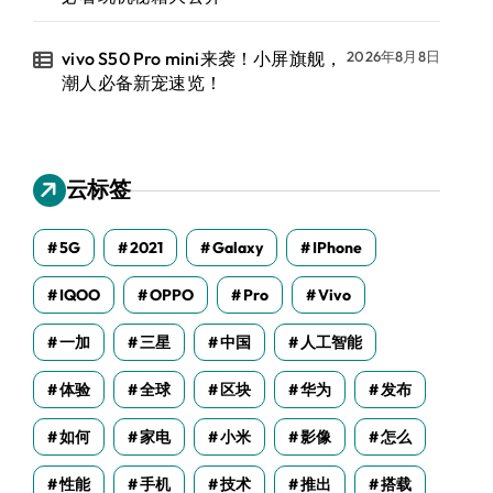
vivo S50 Pro mini来袭！小屏旗舰，
2026年8月8日
潮人必备新宠速览！
云标签
5G
2021
Galaxy
IPhone
IQOO
OPPO
Pro
Vivo
一加
三星
中国
人工智能
体验
全球
区块
华为
发布
如何
家电
小米
影像
怎么
性能
手机
技术
推出
搭载