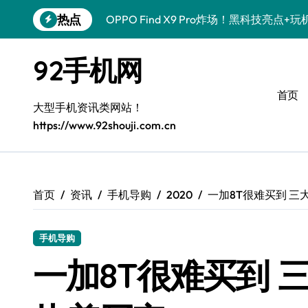
跳
热点
OPPO Find X9 Pro炸场！黑科技亮点
转
到
荣耀500 Pro携手MOLLY来袭！潮人必
内
92手机网
容
vivo S50 Pro mini来袭！小屏旗舰，
首页
REDMI K90炸场来袭！性能怪兽+黑科
大型手机资讯类网站！
https://www.92shouji.com.cn
荣耀ROBOT PHONE炸场！手机一握，
华为nova 15 Ultra新功能炸场，潮人速
iPhone 17e炸场来袭！性能配置大升级
首页
资讯
手机导购
2020
一加8T很难买到 
三星Galaxy Z Fold7炸场！折叠屏黑科
手机导购
荣耀WIN资讯秒速get，手机管家加持潮
一加8T很难买到 