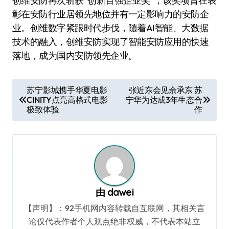
创维安防再次斩获“创新百强企业奖”，该奖项旨在表
彰在安防行业居领先地位并有一定影响力的安防企
业。创维数字紧跟时代步伐，随着AI智能、大数据
技术的融入，创维安防实现了智能安防应用的快速
落地，成为国内安防领先企业。
文
苏宁影城携手华夏电影
张近东会见余承东 苏
CINITY点亮高格式电影
宁华为达成3年生态合
章
极致体验
作
导
航
由
dawei
【声明】：92手机网内容转载自互联网，其相关言
论仅代表作者个人观点绝非权威，不代表本站立