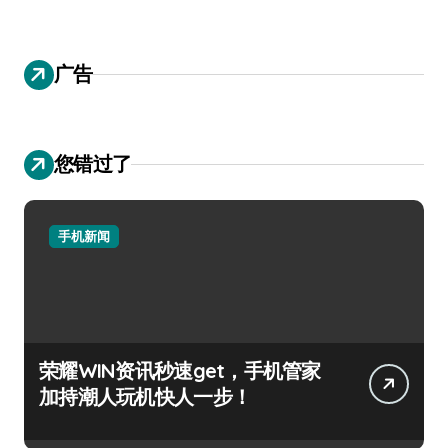
广告
您错过了
手机新闻
荣耀WIN资讯秒速get，手机管家
加持潮人玩机快人一步！