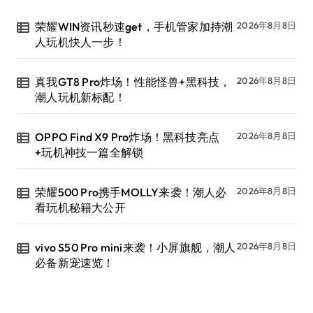
荣耀WIN资讯秒速get，手机管家加持潮
2026年8月8日
人玩机快人一步！
真我GT8 Pro炸场！性能怪兽+黑科技，
2026年8月8日
潮人玩机新标配！
OPPO Find X9 Pro炸场！黑科技亮点
2026年8月8日
+玩机神技一篇全解锁
荣耀500 Pro携手MOLLY来袭！潮人必
2026年8月8日
看玩机秘籍大公开
vivo S50 Pro mini来袭！小屏旗舰，潮人
2026年8月8日
必备新宠速览！