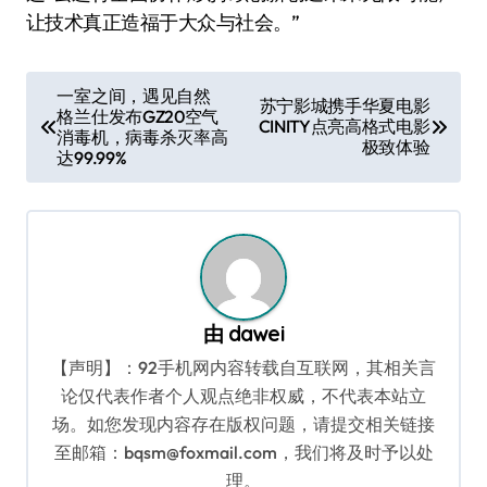
让技术真正造福于大众与社会。”
文
一室之间，遇见自然
苏宁影城携手华夏电影
格兰仕发布GZ20空气
章
CINITY点亮高格式电影
消毒机，病毒杀灭率高
极致体验
导
达99.99%
航
由
dawei
【声明】：92手机网内容转载自互联网，其相关言
论仅代表作者个人观点绝非权威，不代表本站立
场。如您发现内容存在版权问题，请提交相关链接
至邮箱：bqsm@foxmail.com，我们将及时予以处
理。