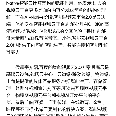
Native智能云计算架构的赋能作用。他表示,过去的
视频云平台更多是面向内容分发或简单的结构化理
解。而在AI-Native阶段,智能视频云平台2.0是云边
端一体的泛在智能视频云平台,能够处理4K、8K的高
清视频,提供AR、VR沉浸式的交互体验,同时也能够
做大量编码压缩,节省带宽。此外,智能云视频云平台
2.0也提供了内容的智能生产、智能连接和智能理解
等能力。
侯震宇介绍,百度的智能视频云2.0方案最底层是
基础云设施,包括云中心、云边缘/移动边缘、物边缘;
上面是提供的具体产品服务,包括智能生产、存储管
理、处理分析和通讯交互等,其次是互联网视频云平
台、物联网视频云平台和视频AI开发平台的平台
层。最后,面向互娱、广电传媒、在线教育、金融、
医疗等不同行业,做了定制化的解决方案。智能视频