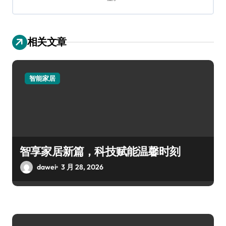
相关文章
智能家居
智享家居新篇，科技赋能温馨时刻
dawei
3 月 28, 2026