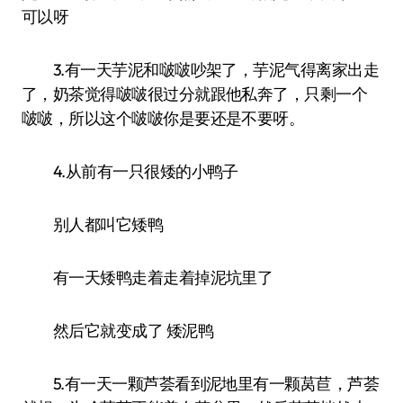
可以呀
3.有一天芋泥和啵啵吵架了，芋泥气得离家出走
了，奶茶觉得啵啵很过分就跟他私奔了，只剩一个
啵啵，所以这个啵啵你是要还是不要呀。
4.从前有一只很矮的小鸭子
别人都叫它矮鸭
有一天矮鸭走着走着掉泥坑里了
然后它就变成了 矮泥鸭
5.有一天一颗芦荟看到泥地里有一颗莴苣，芦荟