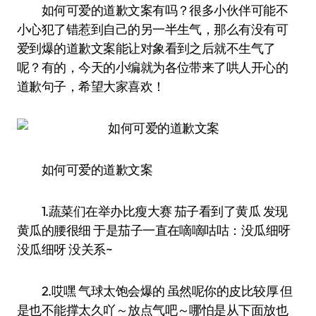
如何可爱的道歉文案有吗？很多小伙伴可能不
小心犯了错惹到自己的另一半生气，那么有没有可
爱到爆的道歉文案能让对象看到之后就不生气了
呢？有的，今天的小编就为各位带来了哄人开心的
道歉句子，希望大家喜欢！
如何可爱的道歉文案
1.蔬菜们在举办比瘦大赛 茄子看到了黄瓜 发现
黄瓜的腰很细 于是茄子一直在嘀嘀咕咕：没瓜细呀
没瓜细呀 没关系~
2.哎嘿 气球太饱会爆的 虽然呢你的皮比较厚 但
是也不能撑太久吖～放点气吧～哪怕是从下面放也