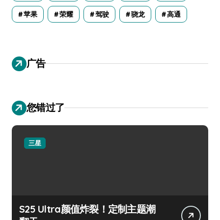
苹果
荣耀
驾驶
骁龙
高通
广告
您错过了
三星
S25 Ultra颜值炸裂！定制主题潮