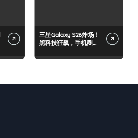
钢
三星Galaxy S26炸场！
黑科技狂飙，手机圈要
被这波创新掀翻了！