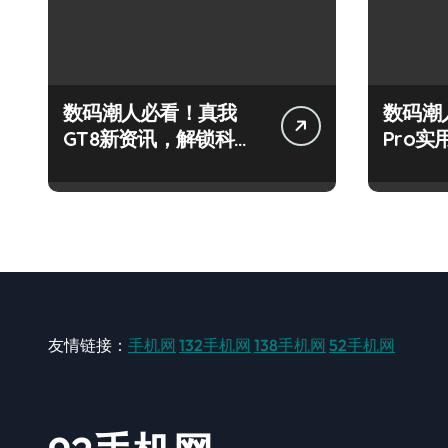
数码潮人必看！真我
数码潮
GT8新资讯，解锁科技
Pro
新玩法超带感！
秘，抢
友情链接：
手机网
132手机网
138手机网
52手机网