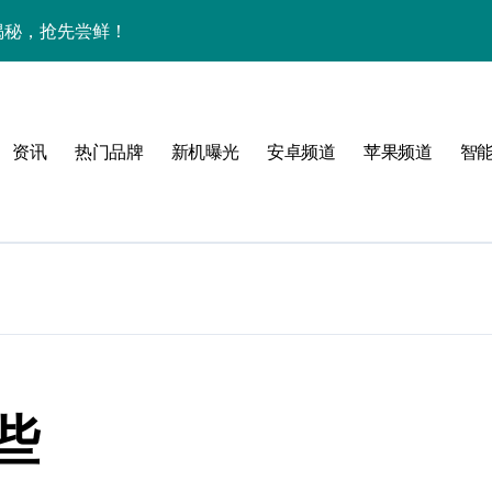
大揭秘，抢先尝鲜！
下资讯宇宙，潮玩不设限！
手机圈要被这波创新掀翻了！
资讯
热门品牌
新机曝光
安卓频道
苹果频道
智
手机管家新亮点抢先瞅
些
技新玩法超带感！