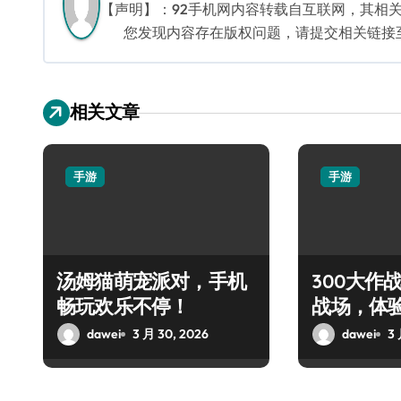
【声明】：92手机网内容转载自互联网，其相
您发现内容存在版权问题，请提交相关链接至邮箱
相关文章
手游
手游
汤姆猫萌宠派对，手机
300大作
畅玩欢乐不停！
战场，体
对决！
dawei
3 月 30, 2026
dawei
3 