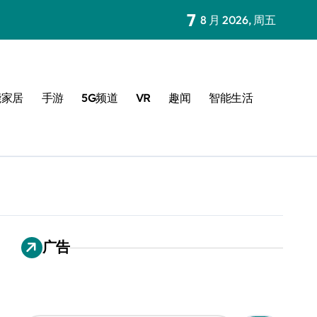
7
8 月 2026, 周五
能家居
手游
5G频道
VR
趣闻
智能生活
广告