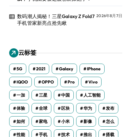
数码潮人揭秘！三星Galaxy Z Fold7
2026年8月7日
手机管家新亮点抢先瞅
云标签
5G
2021
Galaxy
IPhone
IQOO
OPPO
Pro
Vivo
一加
三星
中国
人工智能
体验
全球
区块
华为
发布
如何
家电
小米
影像
怎么
性能
手机
技术
推出
搭载