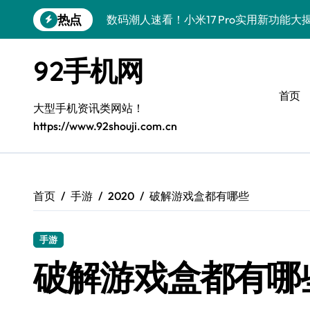
跳
热点
数码潮人速看！小米17 Pro实用新功能
转
到
vivo S50 Pro mini小钢炮！掌心装
内
92手机网
容
三星Galaxy S26炸场！黑科技狂飙，
首页
数码潮人揭秘！三星Galaxy Z Fold7
大型手机资讯类网站！
https://www.92shouji.com.cn
S25 Ultra颜值炸裂！定制主题潮翻天
S24+震撼登场，玩转手机美学新姿势！
S26+颜值暴击！机皇美颜秘籍大公开
首页
手游
2020
破解游戏盒都有哪些
A56 5G登场，潮玩新定义！
手游
三星S26上头！个性潮玩美到炸裂
破解游戏盒都有哪
数码潮人必看！真我GT8新资讯，解锁科