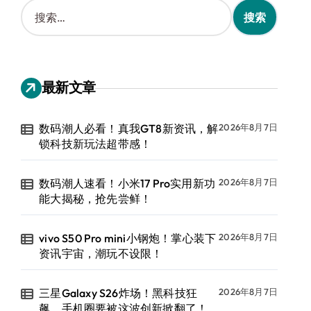
搜
索
：
最新文章
数码潮人必看！真我GT8新资讯，解
2026年8月7日
锁科技新玩法超带感！
数码潮人速看！小米17 Pro实用新功
2026年8月7日
能大揭秘，抢先尝鲜！
vivo S50 Pro mini小钢炮！掌心装下
2026年8月7日
资讯宇宙，潮玩不设限！
三星Galaxy S26炸场！黑科技狂
2026年8月7日
飙，手机圈要被这波创新掀翻了！