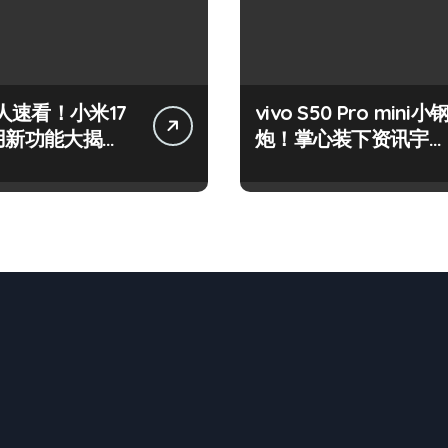
人速看！小米17
vivo S50 Pro mini小
实用新功能大揭
炮！掌心装下资讯宇
先尝鲜！
宙，潮玩不设限！