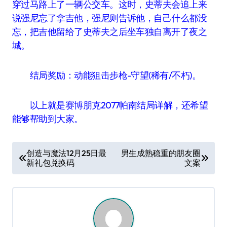
穿过马路上了一辆公交车。这时，史蒂夫会追上来
说强尼忘了拿吉他，强尼则告诉他，自己什么都没
忘，把吉他留给了史蒂夫之后坐车独自离开了夜之
城。
结局奖励：动能狙击步枪-守望(稀有/不朽)。
以上就是赛博朋克2077帕南结局详解，还希望
能够帮助到大家。
文
创造与魔法12月25日最
男生成熟稳重的朋友圈
新礼包兑换码
文案
章
导
航