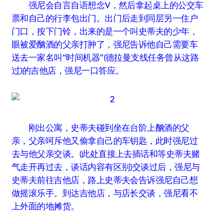
强尼会自言自语想念V，然后拿起桌上的公交车
票和自己的行李包出门。出门后走到同层另一住户
门口，按下门铃，出来的是一个叫史蒂夫的少年，
眼被爱酗酒的父亲打肿了，强尼告诉他自己需要车
送去一家名叫“时间机器”(德拉曼支线任务曾从这路
过)的吉他店，强尼一口答应。
刚出公寓，史蒂夫碰到坐在台阶上酗酒的父
亲，父亲呵斥他又偷拿自己的车钥匙，此时强尼过
去与他父亲交谈。(此处直接上去插话和等史蒂夫赌
气走开再过去，谈话内容有区别)交谈过后，强尼与
史蒂夫前往吉他店，路上史蒂夫会告诉强尼自己想
做摇滚乐手。到达吉他店，与店长交谈，强尼看不
上外面的地摊货。