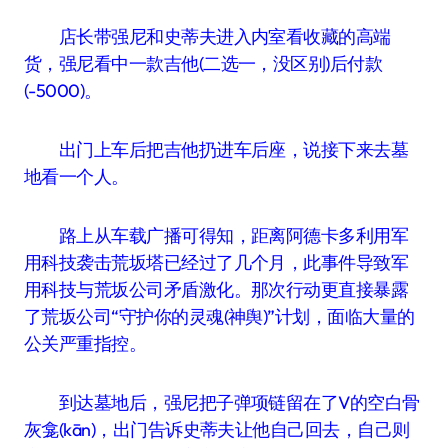
店长带强尼和史蒂夫进入内室看收藏的高端
货，强尼看中一款吉他(二选一，没区别)后付款
(-5000)。
出门上车后把吉他扔进车后座，说接下来去墓
地看一个人。
路上从车载广播可得知，距离阿德卡多利用军
用科技袭击荒坂塔已经过了几个月，此事件导致军
用科技与荒坂公司矛盾激化。那次行动更直接暴露
了荒坂公司“守护你的灵魂(神舆)”计划，面临大量的
公关严重指控。
到达墓地后，强尼把子弹项链留在了V的空白骨
灰龛(kān)，出门告诉史蒂夫让他自己回去，自己则