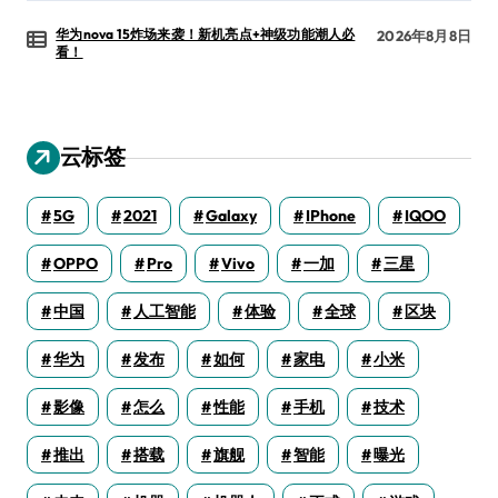
华为nova 15炸场来袭！新机亮点+神级功能潮人必
2026年8月8日
看！
云标签
5G
2021
Galaxy
IPhone
IQOO
OPPO
Pro
Vivo
一加
三星
中国
人工智能
体验
全球
区块
华为
发布
如何
家电
小米
影像
怎么
性能
手机
技术
推出
搭载
旗舰
智能
曝光